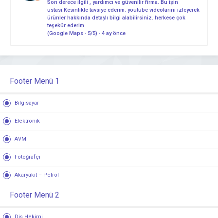
Son derece ilgili , yardımcı ve güvenilir firma. Bu işin
ustası.Kesinlikle tavsiye ederim. youtube videolarını izleyerek
ürünler hakkında detaylı bilgi alabilirsiniz. herkese çok
teşekür ederim.
(Google Maps · 5/5) · 4 ay önce
Footer Menü 1
Bilgisayar
Elektronik
AVM
Fotoğrafçı
Akaryakıt – Petrol
Footer Menü 2
Diş Hekimi