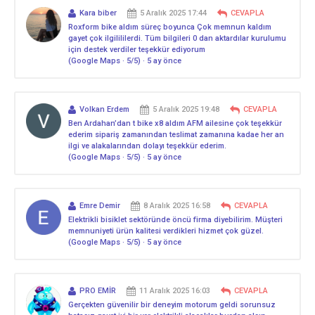
Kara biber
5 Aralık 2025 17:44
CEVAPLA
Roxform bike aldım süreç boyunca Çok memnun kaldım
gayet çok ilgilililerdi. Tüm bilgileri 0 dan aktardılar kurulumu
için destek verdiler teşekkür ediyorum
(Google Maps · 5/5) · 5 ay önce
Volkan Erdem
5 Aralık 2025 19:48
CEVAPLA
Ben Ardahan’dan t bike x8 aldım AFM ailesine çok teşekkür
ederim sipariş zamanından teslimat zamanına kadae her an
ilgi ve alakalarından dolayı teşekkür ederim.
(Google Maps · 5/5) · 5 ay önce
Emre Demir
8 Aralık 2025 16:58
CEVAPLA
Elektrikli bisiklet sektöründe öncü firma diyebilirim. Müşteri
memnuniyeti ürün kalitesi verdikleri hizmet çok güzel.
(Google Maps · 5/5) · 5 ay önce
PRO EMİR
11 Aralık 2025 16:03
CEVAPLA
Gerçekten güvenilir bir deneyim motorum geldi sorunsuz