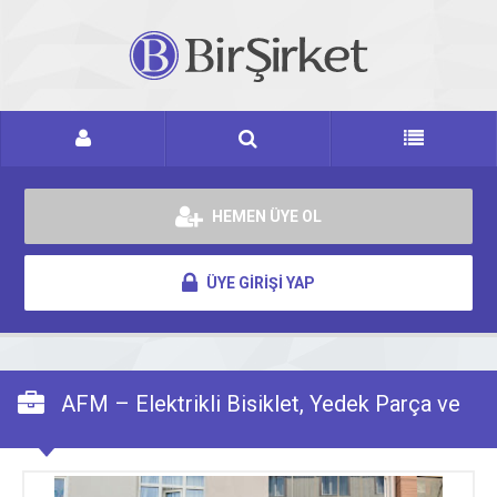
HEMEN ÜYE OL
ÜYE GİRİŞİ YAP
AFM – Elektrikli Bisiklet, Yedek Parça ve
Aksesuar Satış Mağazası / Yetkili Servis /