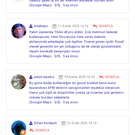
hatasız gayet iyi bir yer elektrikli alacaklar burdan alsın
(Google Maps · 5/5) · 5 ay önce
kisakeps
11 Aralık 2025 16:14
CEVAPLA
Yakın zamanda Tbike v8 pro aldım. Çok memnun kalarak
kullanıyorum. Hem Showroom hem servis bakımlı
atölyesinde arkadaşlar çok ilgililer. Ticaret güven işidir. Esnaf
olarak güvenilir bir yer olduğunu da ek olarak gözlemledim.
Hayırlı bereketli kazançları olsun
(Google Maps · 5/5) · 5 ay önce
adem kasikci
18 Aralık 2025 16:35
CEVAPLA
Bu güne kadar kullandığım en güzel bisiklet bana bunu
kazandıran AFM ekibine canıgönülden teşekkür ediyorum
hepsi çok ilgili ve disiplinliler çokda iyi insanlar çok yardımcı
oldular burdan selamlarla
(Google Maps · 5/5) · 5 ay önce
Erhan Koldash
22 Ocak 2026 14:10
CEVAPLA