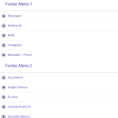
Footer Menü 1
Bilgisayar
Elektronik
AVM
Fotoğrafçı
Akaryakıt – Petrol
Footer Menü 2
Diş Hekimi
Düğün Salonu
Eczane
Günlük Kiralık Ev
Güzellik Salonu