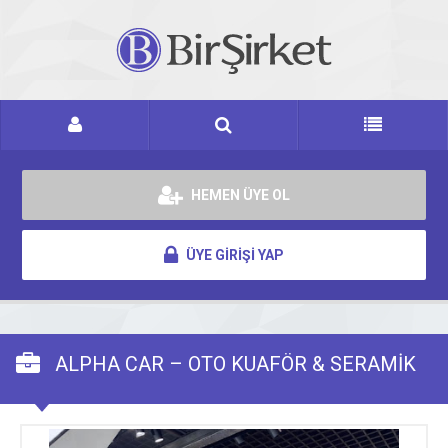
HEMEN ÜYE OL
ÜYE GİRİŞİ YAP
ALPHA CAR – OTO KUAFÖR & SERAMİK
KAPLAMA