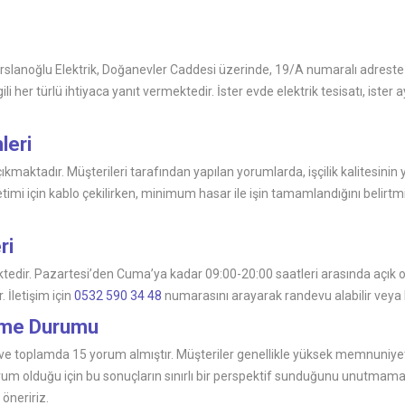
Arslanoğlu Elektrik, Doğanevler Caddesi üzerinde, 19/A numaralı adreste 
ili her türlü ihtiyaca yanıt vermektedir. İster evde elektrik tesisatı, ister
leri
kmaktadır. Müşterileri tarafından yapılan yorumlarda, işçilik kalitesinin yan
timi için kablo çekilirken, minimum hasar ile işin tamamlandığını belirtmi
ri
tedir. Pazartesi’den Cuma’ya kadar 09:00-20:00 saatleri arasında açık o
 İletişim için
0532 590 34 48
numarasını arayarak randevu alabilir veya bi
irme Durumu
 ve toplamda 15 yorum almıştır. Müşteriler genellikle yüksek memnuniyet 
rum olduğu için bu sonuçların sınırlı bir perspektif sunduğunu unutmam
 öneririz.