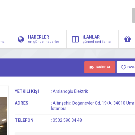
HABERLER
İLANLAR
irma
en güncel haberler
güncel seri ilanlar
TAKİBE AL
FAVO
k
YETKİLİ KİŞİ
:
Arslanoğlu Elektrik
ADRES
:
Altınşehir, Doğanevler Cd. 19/A, 34010 Ümr
İstanbul
TELEFON
:
0532 590 34 48