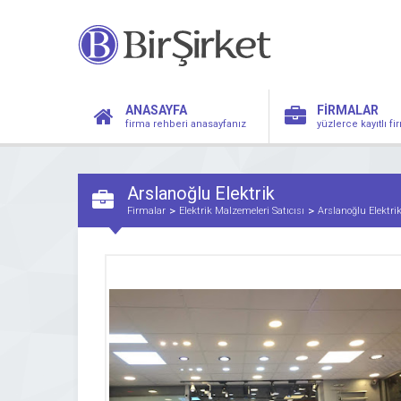
ANASAYFA
FİRMALAR
firma rehberi anasayfanız
yüzlerce kayıtlı f
Arslanoğlu Elektrik
Firmalar
Elektrik Malzemeleri Satıcısı
Arslanoğlu Elektri