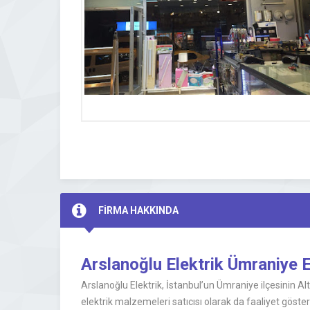
FİRMA HAKKINDA
Arslanoğlu Elektrik Ümraniye E
Arslanoğlu Elektrik, İstanbul’un Ümraniye ilçesinin Al
elektrik malzemeleri satıcısı olarak da faaliyet göst