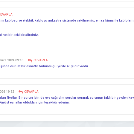
CEVAPLA
im kablosu ve elektrik kablosu ankastre sistemde cekilmemis, en az kirma ile kablolari 
i net bir sekilde alirsiniz.
muz 2024 09:10
CEVAPLA
şinde dürüst bir esnaftır bulundugu yerde 40 yıldır vardır.
026 19:52
CEVAPLA
yakın fiyatlar. Bir sorun için de eve çağırdım sorular sorarak sorunun faklı bir şeyden kay
. Dürüst esnaflar oldukları için teşekkür ederim.