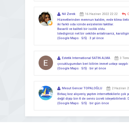
Nil Zerek
16 Haziran 2022 22:22
Hizmetlerinden memnun kaldim, evde klima iletis
iki farkli oda icinde avizelerimi taktilar.
Basarili ve kaliteli bir iscilik oldu.
Istediginizi net bir sekilde anlatirsaniz, karsiligin
(Google Maps · 5/5) · 3 yıl önce
Estetik International SATIN ALMA
3 Tem
çocuklugumdan beri bilirim immet ustayı saygılı i
(Google Maps · 5/5) · bir yıl önce
Mesut Gencer TOPALOĞLU
2 Haziran 2
Birkaç kez alışveriş yaptım internettekilerle çok 
değil diyip bin tl de servis ücreti isteyebilirlerdi
(Google Maps · 5/5) · bir gün önce