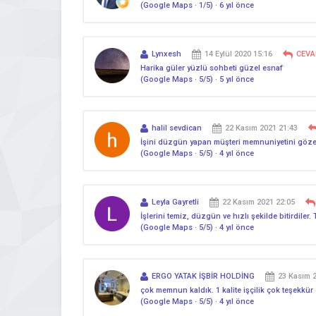
(Google Maps · 1/5) · 6 yıl önce
Lynxesh
14 Eylül 2020 15:16
CEVA
Harika güler yüzlü sohbeti güzel esnaf
(Google Maps · 5/5) · 5 yıl önce
halil sevdican
22 Kasım 2021 21:43
İşini düzgün yapan müşteri memnuniyetini gözet
(Google Maps · 5/5) · 4 yıl önce
Leyla Gayretli
22 Kasım 2021 22:05
İşlerini temiz, düzgün ve hızlı şekilde bitirdiler
(Google Maps · 5/5) · 4 yıl önce
ERGO YATAK İŞBİR HOLDİNG
23 Kasım 
çok memnun kaldık. 1 kalite işçilik çok teşekk
(Google Maps · 5/5) · 4 yıl önce