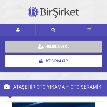
HEMEN ÜYE OL
ÜYE GİRİŞİ YAP
ATAŞEHİR OTO YIKAMA – OTO SERAMİK
KAPLAMA – OTO KUAFÖR – PPF