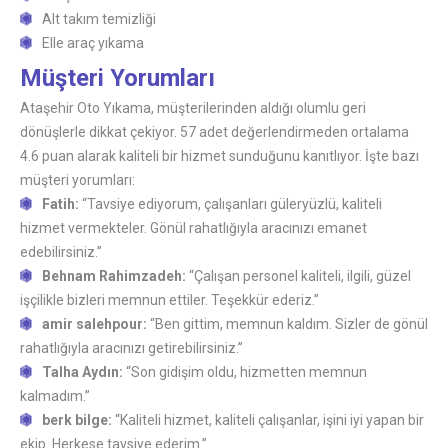
Alt takım temizliği
Elle araç yıkama
Müşteri Yorumları
Ataşehir Oto Yıkama, müşterilerinden aldığı olumlu geri
dönüşlerle dikkat çekiyor. 57 adet değerlendirmeden ortalama
4.6 puan alarak kaliteli bir hizmet sunduğunu kanıtlıyor. İşte bazı
müşteri yorumları:
Fatih:
“Tavsiye ediyorum, çalışanları güleryüzlü, kaliteli
hizmet vermekteler. Gönül rahatlığıyla aracınızı emanet
edebilirsiniz.”
Behnam Rahimzadeh:
“Çalışan personel kaliteli, ilgili, güzel
işçilikle bizleri memnun ettiler. Teşekkür ederiz.”
amir salehpour:
“Ben gittim, memnun kaldım. Sizler de gönül
rahatlığıyla aracınızı getirebilirsiniz.”
Talha Aydın:
“Son gidişim oldu, hizmetten memnun
kalmadım.”
berk bilge:
“Kaliteli hizmet, kaliteli çalışanlar, işini iyi yapan bir
ekip. Herkese tavsiye ederim.”