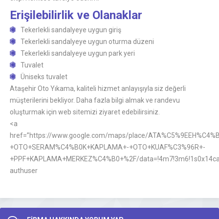
Erişilebilirlik ve Olanaklar
Tekerlekli sandalyeye uygun giriş
Tekerlekli sandalyeye uygun oturma düzeni
Tekerlekli sandalyeye uygun park yeri
Tuvalet
Üniseks tuvalet
Ataşehir Oto Yıkama, kaliteli hizmet anlayışıyla siz değerli
müşterilerini bekliyor. Daha fazla bilgi almak ve randevu
oluşturmak için web sitemizi ziyaret edebilirsiniz.
<a
href=”https://www.google.com/maps/place/ATA%C5%9EEH%C4
+OTO+SERAM%C4%B0K+KAPLAMA+-+OTO+KUAF%C3%96R+-
+PPF+KAPLAMA+MERKEZ%C4%B0+%2F/data=!4m7!3m6!1s0x14cac7
authuser