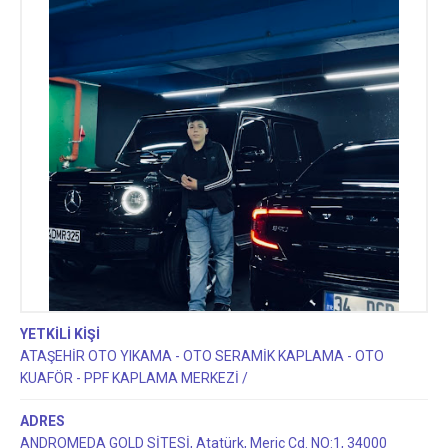
KAPLAMA MERKEZİ /
YETKİLİ KİŞİ
ATAŞEHİR OTO YIKAMA - OTO SERAMİK KAPLAMA - OTO
KUAFÖR - PPF KAPLAMA MERKEZİ /
ADRES
ANDROMEDA GOLD SİTESİ, Atatürk, Meriç Cd. NO:1, 34000