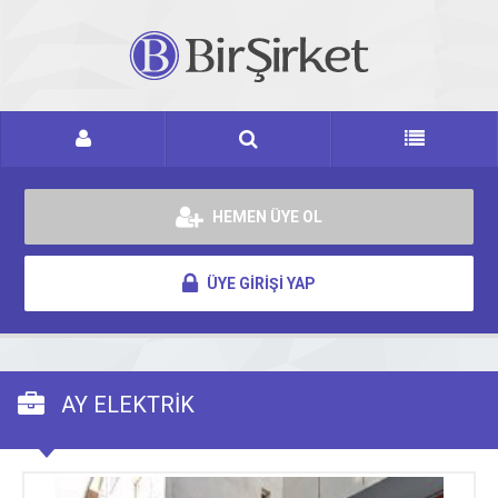
HEMEN ÜYE OL
ÜYE GİRİŞİ YAP
AY ELEKTRİK