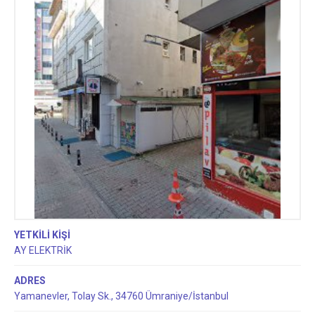
YETKİLİ KİŞİ
AY ELEKTRİK
ADRES
Yamanevler, Tolay Sk., 34760 Ümraniye/İstanbul