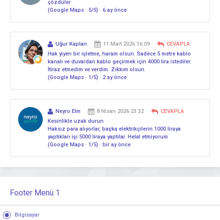
çözdüler
(Google Maps · 5/5) · 6 ay önce
Uğur Kaplan
11 Mart 2026 16:09
CEVAPLA
Hak yiyen bir işletme, haram olsun. Sadece 5 metre kablo
kanalı ve duvardan kablo geçirmek için 4000 lira istediler.
İtiraz etmedim ve verdim. Zıkkım olsun.
(Google Maps · 1/5) · 2 ay önce
Neyro Elm
8 Nisan 2026 23:32
CEVAPLA
Kesinlikle uzak durun
Haksız para alıyorlar, başka elektrikçilerin 1000 liraya
yaptıkları işi 5000 liraya yaptılar. Helal etmiyorum
(Google Maps · 1/5) · bir ay önce
Footer Menü 1
Bilgisayar