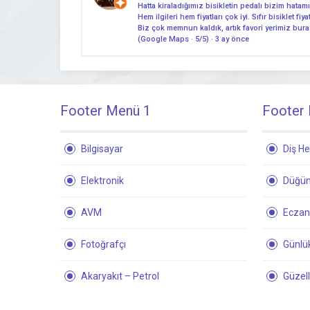
Hatta kiraladığımız bisikletin pedalı bizim hatam
Hem ilgileri hem fiyatları çok iyi. Sıfır bisiklet f
Biz çok memnun kaldık, artık favori yerimiz buras
(Google Maps · 5/5) · 3 ay önce
Footer Menü 1
Footer
Bilgisayar
Diş He
Elektronik
Düğün
AVM
Ecza
Fotoğrafçı
Günlük
Akaryakıt – Petrol
Güzell