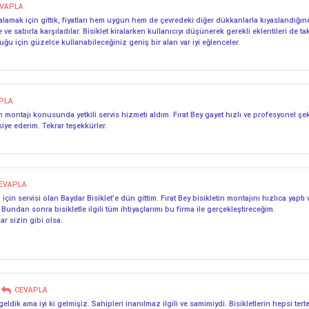
VAPLA
ralamak için gittik, fiyatları hem uygun hem de çevredeki diğer dükkanlarla kıyaslandığınd
 sabırla karşıladılar. Bisiklet kiralarken kullanıcıyı düşünerek gerekli eklentileri de 
uğu için güzelce kullanabileceğiniz geniş bir alan var iyi eğlenceler.
PLA
 montajı konusunda yetkili servis hizmeti aldım. Fırat Bey gayet hızlı ve profesyonel ş
vsiye ederim. Tekrar teşekkürler.
EVAPLA
 için servisi olan Baydar Bisiklet’e dün gittim. Fırat Bey bisikletin montajını hızlıca yaptı
dan sonra bisikletle ilgili tüm ihtiyaçlarımı bu firma ile gerçekleştireceğim.
ar sizin gibi olsa.
CEVAPLA
dik ama iyi ki gelmişiz. Sahipleri inanılmaz ilgili ve samimiydi. Bisikletlerin hepsi tert