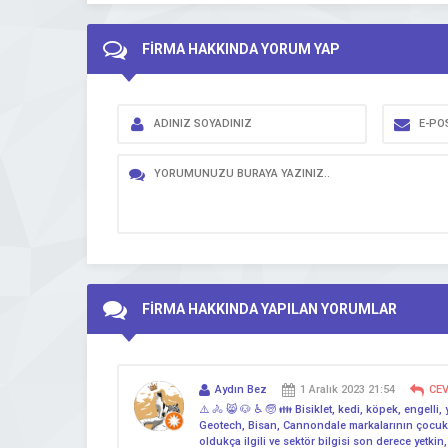
FİRMA HAKKINDA YORUM YAP
FİRMA HAKKINDA YAPILAN YORUMLAR
Aydın Bez
1 Aralık 2023 21:54
CE
⚠️ 🚴 😸 🐶 ♿ 🧓 👪 Bisiklet, kedi, köpek, engelli
Geotech, Bisan, Cannondale markalarının çocuk, şe
oldukça ilgili ve sektör bilgisi son derece yetki