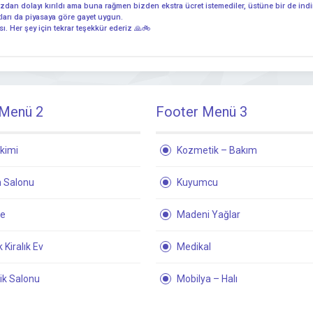
ızdan dolayı kırıldı ama buna rağmen bizden ekstra ücret istemediler, üstüne bir de indi
iyatları da piyasaya göre gayet uygun.
ı. Her şey için tekrar teşekkür ederiz 🙏🚲
 Menü 2
Footer Menü 3
kimi
Kozmetik – Bakım
 Salonu
Kuyumcu
ne
Madeni Yağlar
 Kiralık Ev
Medikal
ik Salonu
Mobilya – Halı