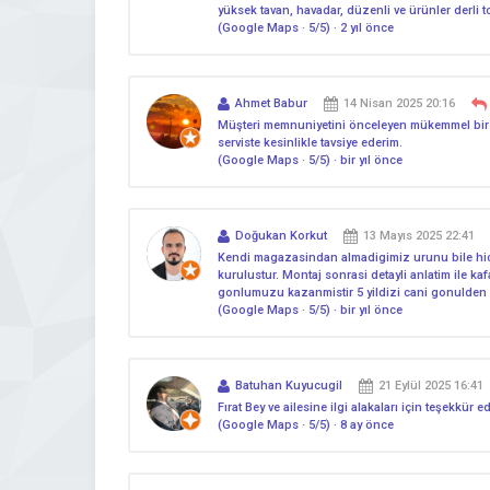
yüksek tavan, havadar, düzenli ve ürünler derli top
(Google Maps · 5/5) · 2 yıl önce
Ahmet Babur
14 Nisan 2025 20:16
Müşteri memnuniyetini önceleyen mükemmel bir işl
serviste kesinlikle tavsiye ederim.
(Google Maps · 5/5) · bir yıl önce
Doğukan Korkut
13 Mayıs 2025 22:41
Kendi magazasindan almadigimiz urunu bile hic 
kurulustur. Montaj sonrasi detayli anlatim ile ka
gonlumuzu kazanmistir 5 yildizi cani gonulden v
(Google Maps · 5/5) · bir yıl önce
Batuhan Kuyucugil
21 Eylül 2025 16:41
Fırat Bey ve ailesine ilgi alakaları için teşekkür
(Google Maps · 5/5) · 8 ay önce