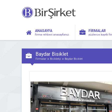
ANASAYFA
FİRMALAR
firma rehberi anasayfanız
yüzlerce kayıtlı f
Baydar Bisiklet
Firmalar
Bisikletçi
Baydar Bisiklet