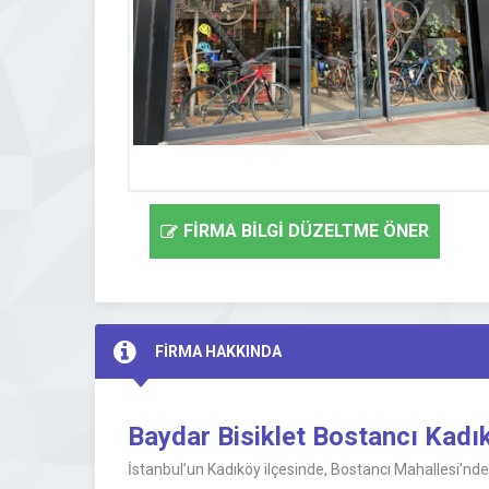
FİRMA BİLGİ DÜZELTME ÖNER
FİRMA HAKKINDA
Baydar Bisiklet Bostancı Kadık
İstanbul’un Kadıköy ilçesinde, Bostancı Mahallesi’nde 