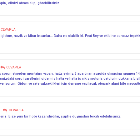
lu, elinizi atınca alıp, görebilirsiniz.
CEVAPLA
etme, nazik ve kibar insanlar… Daha ne olabilir ki. Fırat Bey ve ekibine sonsuz teşekkü
CEVAPLA
sorun etmeden montajını yapan, hatta evimiz 3 apartman asagida olmasina ragmen 14 kg 
famizdaki soru isaretlerini gidermis hatta ve hatta is cikis motorla geldigim dukkana bis
eriyorum. Gidon ve sele yukseklikleri icin deneme yapilacak otopark alani bile mevcutt
CEVAPLA
 ederiz. Bize yeni bir hobi kazandırdılar, şüphe duymadan tercih edebilirsiniz.