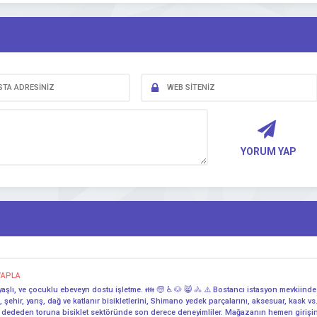
YORUM YAP
VAPLA
, yaşlı, ve çocuklu ebeveyn dostu işletme. 👪 🧓 ♿ 🐶 😸 🚴 ⚠️ Bostancı istasyon mevkiinde y
hir, yarış, dağ ve katlanır bisikletlerini, Shimano yedek parçalarını, aksesuar, kask vs.
n, dededen toruna bisiklet sektöründe son derece deneyimliler. Mağazanın hemen girişinde