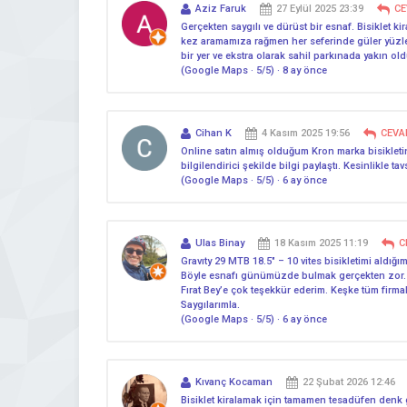
Aziz Faruk
27 Eylül 2025 23:39
CE
Gerçekten saygılı ve dürüst bir esnaf. Bisiklet ki
kez aramamıza rağmen her seferinde güler yüzle ve
bir yer ve ekstra olarak sahil parkınada yakın old
(Google Maps · 5/5) · 8 ay önce
Cihan K
4 Kasım 2025 19:56
CEVA
Online satın almış olduğum Kron marka bisikletin
bilgilendirici şekilde bilgi paylaştı. Kesinlikle ta
(Google Maps · 5/5) · 6 ay önce
Ulas Binay
18 Kasım 2025 11:19
C
Gravıty 29 MTB 18.5″ – 10 vites bisikletimi aldığım
Böyle esnafı günümüzde bulmak gerçekten zor. Bun
Fırat Bey’e çok teşekkür ederim. Keşke tüm firmal
Saygılarımla.
(Google Maps · 5/5) · 6 ay önce
Kıvanç Kocaman
22 Şubat 2026 12:46
Bisiklet kiralamak için tamamen tesadüfen denk gel