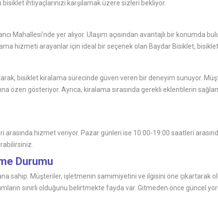
siklet ihtiyaçlarınızı karşılamak üzere sizleri bekliyor.
cı Mahallesi’nde yer alıyor. Ulaşım açısından avantajlı bir konumda bulun
ama hizmeti arayanlar için ideal bir seçenek olan Baydar Bisiklet, bisiklet
rak, bisiklet kiralama sürecinde güven veren bir deneyim sunuyor. Müşter
na özen gösteriyor. Ayrıca, kiralama sırasında gerekli eklentilerin sağlanm
i arasında hizmet veriyor. Pazar günleri ise 10:00-19:00 saatleri arasınd
abilirsiniz.
irme Durumu
puana sahip. Müşteriler, işletmenin samimiyetini ve ilgisini öne çıkartar
ların sınırlı olduğunu belirtmekte fayda var. Gitmeden önce güncel yoruml