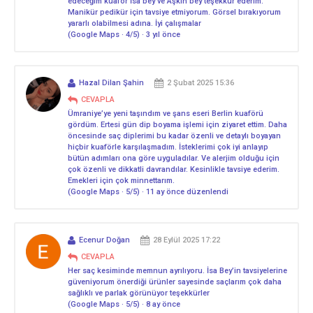
edeceğim kuaför İsa bey ve Aşkın bey teşekkür ederim.
Manikür pedikür için tavsiye etmiyorum. Görsel bırakıyorum
yararlı olabilmesi adına. İyi çalışmalar
(Google Maps · 4/5) · 3 yıl önce
Hazal Dilan Şahin
2 Şubat 2025 15:36
CEVAPLA
Ümraniye’ye yeni taşındım ve şans eseri Berlin kuaförü
gördüm. Ertesi gün dip boyama işlemi için ziyaret ettim. Daha
öncesinde saç diplerimi bu kadar özenli ve detaylı boyayan
hiçbir kuaförle karşılaşmadım. İsteklerimi çok iyi anlayıp
bütün adımları ona göre uyguladılar. Ve alerjim olduğu için
çok özenli ve dikkatli davrandılar. Kesinlikle tavsiye ederim.
Emekleri için çok minnettarım.
(Google Maps · 5/5) · 11 ay önce düzenlendi
Ecenur Doğan
28 Eylül 2025 17:22
CEVAPLA
Her saç kesiminde memnun ayrılıyoru. İsa Bey’in tavsiyelerine
güveniyorum önerdiği ürünler sayesinde saçlarım çok daha
sağlıklı ve parlak görünüyor teşekkürler
(Google Maps · 5/5) · 8 ay önce