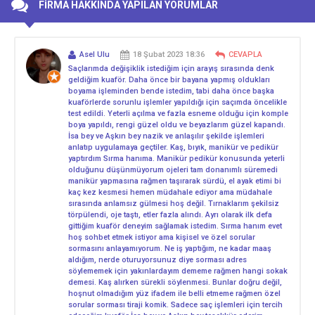
FİRMA HAKKINDA YAPILAN YORUMLAR
Asel Ulu
18 Şubat 2023 18:36
CEVAPLA
Saçlarımda değişiklik istediğim için arayış sırasında denk
geldiğim kuaför. Daha önce bir bayana yapmış oldukları
boyama işleminden bende istedim, tabi daha önce başka
kuaförlerde sorunlu işlemler yapıldığı için saçımda öncelikle
test edildi. Yeterli açılma ve fazla esneme olduğu için komple
boya yapıldı, rengi güzel oldu ve beyazlarım güzel kapandı.
İsa bey ve Aşkın bey nazik ve anlaşılır şekilde işlemleri
anlatıp uygulamaya geçtiler. Kaş, bıyık, manikür ve pedikür
yaptırdım Sırma hanıma. Manikür pedikür konusunda yeterli
olduğunu düşünmüyorum ojeleri tam donanımlı süremedi
manikür yapmasına rağmen taşırarak sürdü, el ayak etimi bi
kaç kez kesmesi hemen müdahale ediyor ama müdahale
sırasında anlamsız gülmesi hoş değil. Tırnaklarım şekilsiz
törpülendi, oje taştı, etler fazla alındı. Ayrı olarak ilk defa
gittiğim kuaför deneyim sağlamak istedim. Sırma hanım evet
hoş sohbet etmek istiyor ama kişisel ve özel sorular
sormasını anlayamıyorum. Ne iş yaptığım, ne kadar maaş
aldığım, nerde oturuyorsunuz diye sorması adres
söylememek için yakınlardayım dememe rağmen hangi sokak
demesi. Kaş alırken sürekli söylenmesi. Bunlar doğru değil,
hoşnut olmadığım yüz ifadem ile belli etmeme rağmen özel
sorular sorması tiraji komik. Sadece saç işlemleri için tercih