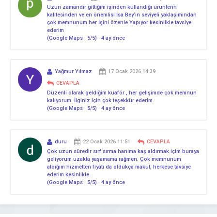
Uzun zamandır gittiğim işinden kullandığı ürünlerin
kalitesinden ve en önemlisi İsa Bey’in seviyeli yaklaşımından
çok memnunum her İşini özenle Yapıyor kesinlikle tavsiye
ederim
(Google Maps · 5/5) · 4 ay önce
Yağmur Yılmaz
17 Ocak 2026 14:39
CEVAPLA
Düzenli olarak geldiğim kuaför , her gelişimde çok memnun
kalıyorum. İlginiz için çok teşekkür ederim.
(Google Maps · 5/5) · 4 ay önce
duru
22 Ocak 2026 11:51
CEVAPLA
Çok uzun süredir sırf sırma hanıma kaş aldırmak içim buraya
geliyorum uzakta yaşamama rağmen. Çok memnunum
aldığım hizmetten fiyatı da oldukça makul, herkese tavsiye
ederim kesinlikle.
(Google Maps · 5/5) · 4 ay önce