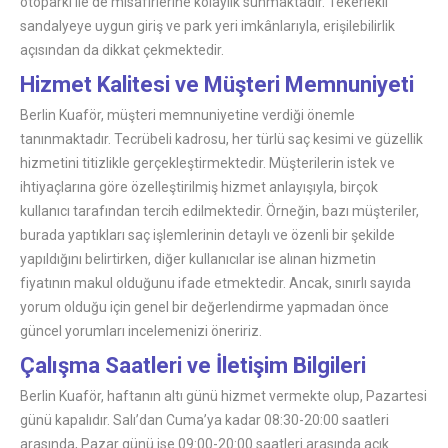
otoparkı ile de misafirlerine kolaylık sunmaktadır. Tekerlekli
sandalyeye uygun giriş ve park yeri imkânlarıyla, erişilebilirlik
açısından da dikkat çekmektedir.
Hizmet Kalitesi ve Müşteri Memnuniyeti
Berlin Kuaför, müşteri memnuniyetine verdiği önemle
tanınmaktadır. Tecrübeli kadrosu, her türlü saç kesimi ve güzellik
hizmetini titizlikle gerçekleştirmektedir. Müşterilerin istek ve
ihtiyaçlarına göre özelleştirilmiş hizmet anlayışıyla, birçok
kullanıcı tarafından tercih edilmektedir. Örneğin, bazı müşteriler,
burada yaptıkları saç işlemlerinin detaylı ve özenli bir şekilde
yapıldığını belirtirken, diğer kullanıcılar ise alınan hizmetin
fiyatının makul olduğunu ifade etmektedir. Ancak, sınırlı sayıda
yorum olduğu için genel bir değerlendirme yapmadan önce
güncel yorumları incelemenizi öneririz.
Çalışma Saatleri ve İletişim Bilgileri
Berlin Kuaför, haftanın altı günü hizmet vermekte olup, Pazartesi
günü kapalıdır. Salı’dan Cuma’ya kadar 08:30-20:00 saatleri
arasında, Pazar günü ise 09:00-20:00 saatleri arasında açık