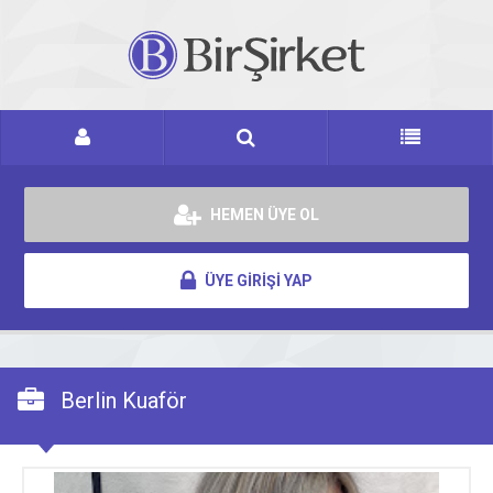
HEMEN ÜYE OL
ÜYE GİRİŞİ YAP
Berlin Kuaför