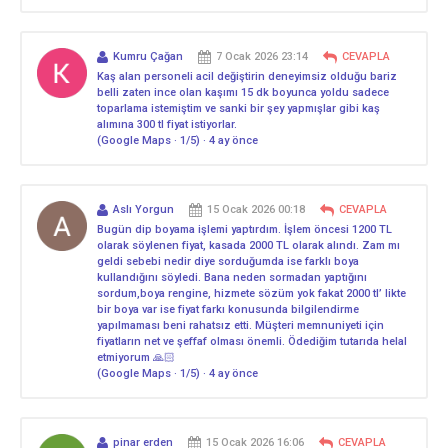
Kumru Çağan
7 Ocak 2026 23:14
CEVAPLA
Kaş alan personeli acil değiştirin deneyimsiz olduğu bariz
belli zaten ince olan kaşımı 15 dk boyunca yoldu sadece
toparlama istemiştim ve sanki bir şey yapmışlar gibi kaş
alımına 300 tl fiyat istiyorlar.
(Google Maps · 1/5) · 4 ay önce
Aslı Yorgun
15 Ocak 2026 00:18
CEVAPLA
Bugün dip boyama işlemi yaptırdım. İşlem öncesi 1200 TL
olarak söylenen fiyat, kasada 2000 TL olarak alındı. Zam mı
geldi sebebi nedir diye sorduğumda ise farklı boya
kullandığını söyledi. Bana neden sormadan yaptığını
sordum,boya rengine, hizmete sözüm yok fakat 2000 tl’ likte
bir boya var ise fiyat farkı konusunda bilgilendirme
yapılmaması beni rahatsız etti. Müşteri memnuniyeti için
fiyatların net ve şeffaf olması önemli. Ödediğim tutarıda helal
etmiyorum 🙏🏻
(Google Maps · 1/5) · 4 ay önce
pinar erden
15 Ocak 2026 16:06
CEVAPLA