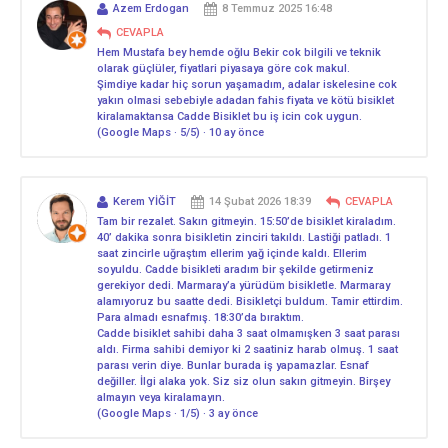
Azem Erdogan
8 Temmuz 2025 16:48
CEVAPLA
Hem Mustafa bey hemde oğlu Bekir cok bilgili ve teknik
olarak güçlüler, fiyatlari piyasaya göre cok makul.
Şimdiye kadar hiç sorun yaşamadım, adalar iskelesine cok
yakın olmasi sebebiyle adadan fahis fiyata ve kötü bisiklet
kiralamaktansa Cadde Bisiklet bu iş icin cok uygun.
(Google Maps · 5/5) · 10 ay önce
Kerem YİĞİT
14 Şubat 2026 18:39
CEVAPLA
Tam bir rezalet. Sakın gitmeyin. 15:50’de bisiklet kiraladım.
40’ dakika sonra bisikletin zinciri takıldı. Lastiği patladı. 1
saat zincirle uğraştım ellerim yağ içinde kaldı. Ellerim
soyuldu. Cadde bisikleti aradım bir şekilde getirmeniz
gerekiyor dedi. Marmaray’a yürüdüm bisikletle. Marmaray
alamıyoruz bu saatte dedi. Bisikletçi buldum. Tamir ettirdim.
Para almadı esnafmış. 18:30’da bıraktım.
Cadde bisiklet sahibi daha 3 saat olmamışken 3 saat parası
aldı. Firma sahibi demiyor ki 2 saatiniz harab olmuş. 1 saat
parası verin diye. Bunlar burada iş yapamazlar. Esnaf
değiller. İlgi alaka yok. Siz siz olun sakın gitmeyin. Birşey
almayın veya kiralamayın.
(Google Maps · 1/5) · 3 ay önce