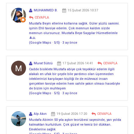
MUHAMMED B.
15 Şubat 2026 10:37
CEVAPLA
Mustafa Beyin ellerine kollarına sağlık. Güler yüzlü samimi.
işinin Ehli tavsiye ederim. Çok memnun kaldım sizde
memnun olursunuz. Mustafa Beye Saygılar Hürmetlerimle
🎩🙏
(Google Maps · 5/5) · 3 ay önce
Murat Sütcü
17 Şubat 2026 14:41
CEVAPLA
Cadde bisiklete Mustafa abiye çok teşekkür ederim ilgili
alakalı en ufak bir şeyde bile yardımcı olan üşenmeden
isteklerinizi karşılayan kişiliği ile de mütevazi insan
gerçekten tavsiye ederim hem sahile yakın olması hasebiyle
de bizim için muhteşem
(Google Maps · 5/5) · 3 ay önce
Alp Akın
19 Şubat 2026 17:20
CEVAPLA
Mustafa Abimin 50 yıla aşkın tecrübesi sayesinde, yarı yolda
kalmaktan kurtuldum. Çok güzel ve temiz bir dükkan.
Emeklerine sağlık