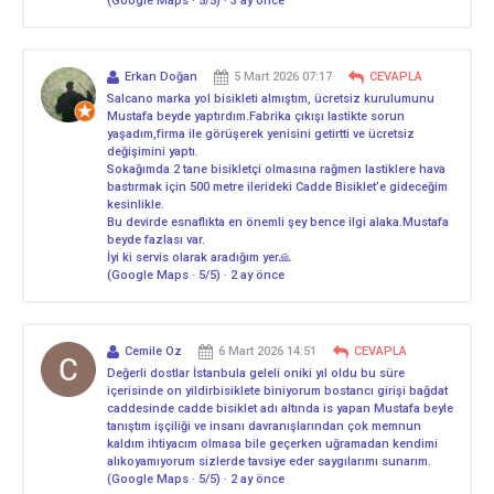
(Google Maps · 5/5) · 3 ay önce
Erkan Doğan
5 Mart 2026 07:17
CEVAPLA
Salcano marka yol bisikleti almıştım, ücretsiz kurulumunu
Mustafa beyde yaptırdım.Fabrika çıkışı lastikte sorun
yaşadım,firma ile görüşerek yenisini getirtti ve ücretsiz
değişimini yaptı.
Sokağımda 2 tane bisikletçi olmasına rağmen lastiklere hava
bastırmak için 500 metre ilerideki Cadde Bisiklet’e gideceğim
kesinlikle.
Bu devirde esnaflıkta en önemli şey bence ilgi alaka.Mustafa
beyde fazlası var.
İyi ki servis olarak aradığım yer🙏
(Google Maps · 5/5) · 2 ay önce
Cemile Oz
6 Mart 2026 14:51
CEVAPLA
Değerli dostlar İstanbula geleli oniki yıl oldu bu süre
içerisinde on yildirbisiklete biniyorum bostancı girişi bağdat
caddesinde cadde bisiklet adı altında is yapan Mustafa beyle
tanıştım işçiliği ve insanı davranışlarından çok memnun
kaldım ihtiyacım olmasa bile geçerken uğramadan kendimi
alıkoyamıyorum sizlerde tavsiye eder saygılarımı sunarım.
(Google Maps · 5/5) · 2 ay önce