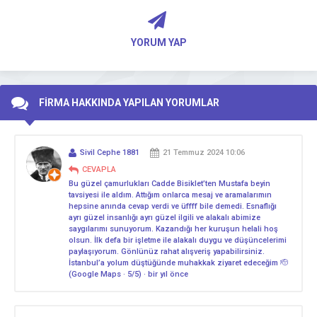
YORUM YAP
FİRMA HAKKINDA YAPILAN YORUMLAR
Sivil Cephe 1881
21 Temmuz 2024 10:06
CEVAPLA
Bu güzel çamurlukları Cadde Bisiklet’ten Mustafa beyin
tavsiyesi ile aldım. Attığım onlarca mesaj ve aramalarımın
hepsine anında cevap verdi ve üffff bile demedi. Esnaflığı
ayrı güzel insanlığı ayrı güzel ilgili ve alakalı abimize
saygılarımı sunuyorum. Kazandığı her kuruşun helali hoş
olsun. İlk defa bir işletme ile alakalı duygu ve düşüncelerimi
paylaşıyorum. Gönlünüz rahat alışveriş yapabilirsiniz.
İstanbul’a yolum düştüğünde muhakkak ziyaret edeceğim 🫡
(Google Maps · 5/5) · bir yıl önce