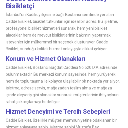
Bisikletçi
İstanbul’un Kadıköy ilçesine bağlı Bostancı semtinde yer alan
Cadde Bisiklet, bisiklet tutkunları için ideal bir adres. Bu işletme,
profesyonel bisiklet hizmetleri sunarak, hem yeni bisiklet
alacaklar hem de mevcut bisikletlerinin bakımını yaptırmak
isteyenler için mükemmel bir seçenek oluşturuyor. Cadde
Bisiklet, sunduğu kaliteli hizmet anlayışıyla dikkat çekiyor.
Konum ve Hizmet Olanakları
Cadde Bisiklet, Bostancı Bağdat Caddesi No:520 D:A adresinde
bulunmaktadır. Bu merkezi konum sayesinde, hem yürüyerek
hem de toplu taşıma ile kolayca ulaşılabilir bir noktada yer alıyor.
İşletme, adrese servis, mağazadan teslim alma ve mağaza
içinde alışveriş gibi olanaklar sunarak, müşterilerinin ihtiyaçlarını
rahatça karşılamayı hedefliyor.
Hizmet Deneyimi ve Tercih Sebepleri
Cadde Bisiklet, özellikle müşteri memnuniyetine odaklanan bir
hizmet anlayışına sahip. İşletme sahibi Mustafa Bey,