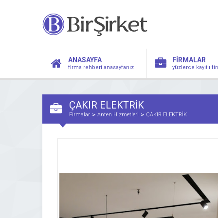
ANASAYFA
FİRMALAR
firma rehberi anasayfanız
yüzlerce kayıtlı f
ÇAKIR ELEKTRİK
Firmalar
Anten Hizmetleri
ÇAKIR ELEKTRİK