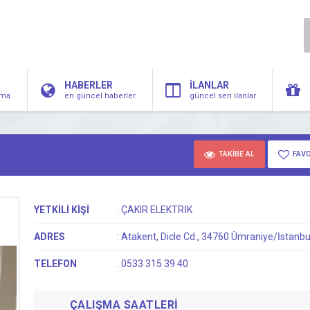
HABERLER
İLANLAR
irma
en güncel haberler
güncel seri ilanlar
TAKİBE AL
FAVO
YETKİLİ KİŞİ
:
ÇAKIR ELEKTRİK
ADRES
:
Atakent, Dicle Cd., 34760 Ümraniye/İstanbu
TELEFON
:
0533 315 39 40
ÇALIŞMA SAATLERİ