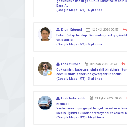
gozununuz kapalı gonlunuz rahat teslım edın iş
Barış AL
(Google Maps · 5/5) · 6 yıl önce
Engin Ertugrul
12 Eylül 2020 00:55
Baba oğul iyi bir ekip. Dairemde güzel iş çıkardıla
ve saygılılar.
(Google Maps · 5/5) · 5 yıl önce
Enes YILMAZ
8 Nisan 2023 22:23
Çok samimi, babacan, işinin ehli bir abimiz. Sor
edebilirsiniz. Kendisine çok teşekkür ederim.
(Google Maps · 5/5) · 3 yıl önce
Leyla Nabizadeh
11 Eylül 2024 20:25
Merhaba.
Yardımlarınız için gerçekten çok teşekkür ederi
kaldım. İşinizi bu kadar profesyonel ve samimi bi
(Google Maps · 5/5) · bir yıl önce