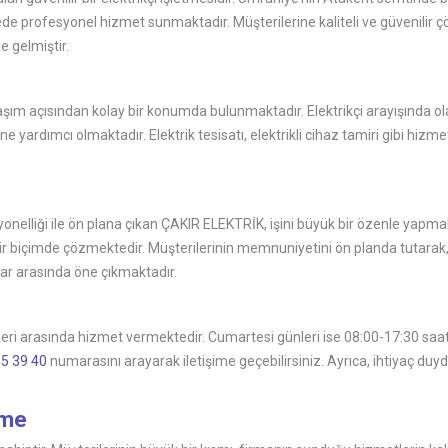
azede profesyonel hizmet sunmaktadır. Müşterilerine kaliteli ve güvenil
e gelmiştir.
aşım açısından kolay bir konumda bulunmaktadır. Elektrikçi arayışında o
ine yardımcı olmaktadır. Elektrik tesisatı, elektrikli cihaz tamiri gibi hizme
yonelliği ile ön plana çıkan ÇAKIR ELEKTRİK, işini büyük bir özenle yapma
li bir biçimde çözmektedir. Müşterilerinin memnuniyetini ön planda tutara
lar arasında öne çıkmaktadır.
eri arasında hizmet vermektedir. Cumartesi günleri ise 08:00-17:30 saatl
5 39 40
numarasını arayarak iletişime geçebilirsiniz. Ayrıca, ihtiyaç d
rme