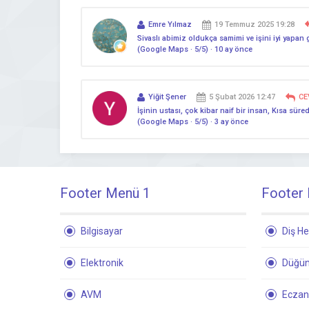
Emre Yılmaz
19 Temmuz 2025 19:28
Sivaslı abimiz oldukça samimi ve işini iyi yapan 
(Google Maps · 5/5) · 10 ay önce
Yiğit Şener
5 Şubat 2026 12:47
CE
İşinin ustası, çok kibar naif bir insan, Kısa süre
(Google Maps · 5/5) · 3 ay önce
Footer Menü 1
Footer
Bilgisayar
Diş He
Elektronik
Düğün
AVM
Ecza