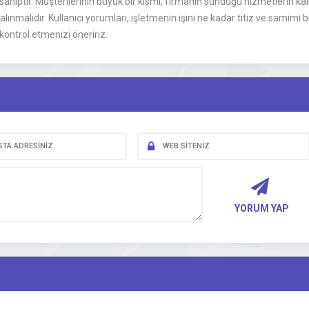
sahiptir. Müşterilerinin büyük bir kısmı, firmanın sunduğu hizmetlerin k
ınmalıdır. Kullanıcı yorumları, işletmenin işini ne kadar titiz ve samimi
 kontrol etmenizi öneririz.
YORUM YAP