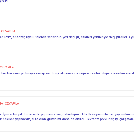
inizi.
CEVAPLA
r. Priz, anahtar, uydu, telefon yerlerinin yeri değişti, eskileri yenileriyle değiştirdiler. 
CEVAPLA
ulan her soruya itinayla cevap verdi, işi olmamasına rağmen evdeki diğer sorunları çözdü
CEVAPLA
m. İşinizi büyük bir özenle yapmanız ve gösterdiğiniz titizlik sayesinde her şey mük
r şekilde yapmanız, size olan güvenimi daha da artırdı. Tekrar teşekkürler, iyi çalışmalar