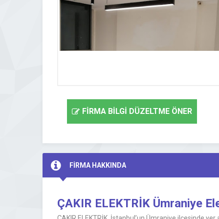
FİRMA BİLGİ DÜZELTME ÖNER
FİRMA HAKKINDA
ÇAKIR ELEKTRİK Ümraniye Elek
ÇAKIR ELEKTRİK, İstanbul’un Ümraniye ilçesinde yer ala