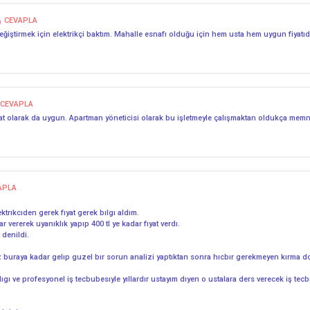
CEVAPLA
değiştirmek için elektrikçi baktım. Mahalle esnafı olduğu için hem usta hem uygun fiyatı
CEVAPLA
iyat olarak da uygun. Apartman yöneticisi olarak bu işletmeyle çalışmaktan oldukça me
APLA
ektrıkcıden gerek fıyat gerek bılgı aldım.
 vererek uyanıklık yapıp 400 tl ye kadar fıyat verdı.
 denildi.
z buraya kadar gelıp guzel bır sorun analizi yaptıktan sonra hıcbır gerekmeyen kırma d
gı ve profesyonel iş tecbubesıyle yıllardır ustayım dıyen o ustalara ders verecek iş tec