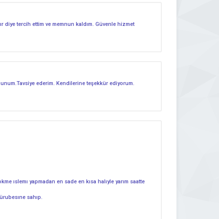
dır diye tercih ettim ve memnun kaldım. Güvenle hizmet
mnunum.Tavsiye ederim. Kendilerine teşekkür ediyorum.
okme ıslemı yapmadan en sade en kısa halıyle yarım saatte
bürubesıne sahıp.