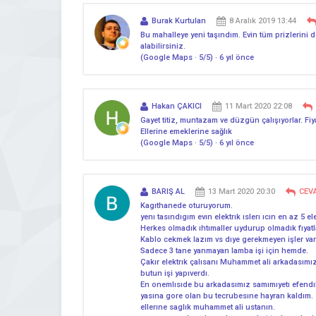
Burak Kurtulan
8 Aralık 2019 13:44
Bu mahalleye yeni taşındım. Evin tüm prizlerini 
alabilirsiniz.
(Google Maps · 5/5) · 6 yıl önce
Hakan ÇAKICI
11 Mart 2020 22:08
Gayet titiz, muntazam ve düzgün çalışıyorlar. F
Ellerine emeklerine sağlık
(Google Maps · 5/5) · 6 yıl önce
BARIŞ AL
13 Mart 2020 20:30
CEV
Kagıthanede oturuyorum.
yenı tasındıgım evın elektrık ıslerı ıcın en az 5 el
Herkes olmadık ıhtımaller uydurup olmadık fıyatlar
Kablo cekmek lazım vs dıye gerekmeyen işler var
Sadece 3 tane yanmayan lamba işi için hemde.
Çakır elektrık çalısanı Muhammet ali arkadasımı
butun işi yapıverdı.
En onemlısıde bu arkadasımız samımıyetı efendılı
yasına gore olan bu tecrubesıne hayran kaldım.
ellerıne saglık muhammet ali ustanın.