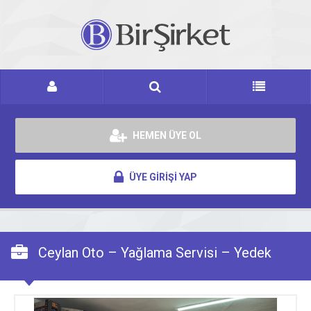
HEMEN ÜYE OL
ÜYE GİRİŞİ YAP
Ceylan Oto – Yağlama Servisi – Yedek
Parça – Disk Balata Değişimi