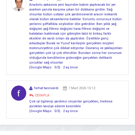
Anadolu yakasına yeni taşındım bakım yaptıracak bir yer
ararken şansla karşıma çıkan bir dükkana girdim. Sağ
olsunlar bütün ustalar çok yardımseverdi aracın mekanik
olarak bütün aksamlarına baktılar. Sorunlu sorunsuz bütün
yerlerini şeffaflıkla söylediler dile getirdiler. Ben yıllık yağ
değişimi yağ filtresi değişimi hava filtresi değişimi ve
balataları baktırmak için gitmiştim tabii ki birkaç farklı
eksikler de vardı onları da yaptırdım. Özellikle genç
arkadaşlar Burak ve Yusuf kardeşler gerçekten müşteri
memnuniyetine çok dikkat ediyorlar. Davranış ve yaklaşımları
gerçekten çok iyi çok efendiler. Bundan sonra her sorunum
olduğunda kendilerine gideceğim gerçekten delikanlı
çocuklar sağ olsunlar
(Google Maps · 5/5) · 2 ay önce
ferhat tanrıverdi
7 Mart 2026 15:12
CEVAPLA
Çok iyi ilgilenip yardımcı oluyorlar gerçekten, herkese
yürekten tavsiye ederim kesinlikle
(Google Maps · 5/5) · 2 ay önce