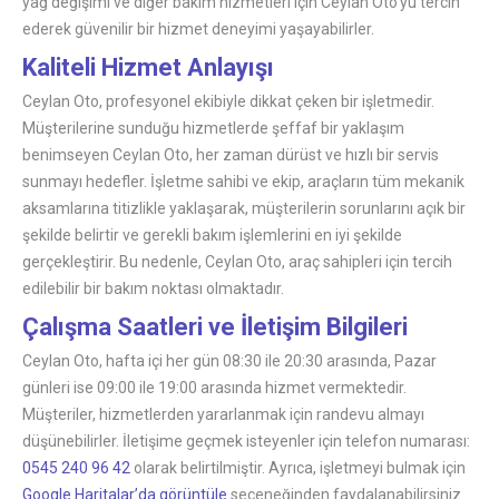
yağ değişimi ve diğer bakım hizmetleri için Ceylan Oto’yu tercih
ederek güvenilir bir hizmet deneyimi yaşayabilirler.
Kaliteli Hizmet Anlayışı
Ceylan Oto, profesyonel ekibiyle dikkat çeken bir işletmedir.
Müşterilerine sunduğu hizmetlerde şeffaf bir yaklaşım
benimseyen Ceylan Oto, her zaman dürüst ve hızlı bir servis
sunmayı hedefler. İşletme sahibi ve ekip, araçların tüm mekanik
aksamlarına titizlikle yaklaşarak, müşterilerin sorunlarını açık bir
şekilde belirtir ve gerekli bakım işlemlerini en iyi şekilde
gerçekleştirir. Bu nedenle, Ceylan Oto, araç sahipleri için tercih
edilebilir bir bakım noktası olmaktadır.
Çalışma Saatleri ve İletişim Bilgileri
Ceylan Oto, hafta içi her gün 08:30 ile 20:30 arasında, Pazar
günleri ise 09:00 ile 19:00 arasında hizmet vermektedir.
Müşteriler, hizmetlerden yararlanmak için randevu almayı
düşünebilirler. İletişime geçmek isteyenler için telefon numarası:
0545 240 96 42
olarak belirtilmiştir. Ayrıca, işletmeyi bulmak için
Google Haritalar’da görüntüle
seçeneğinden faydalanabilirsiniz.