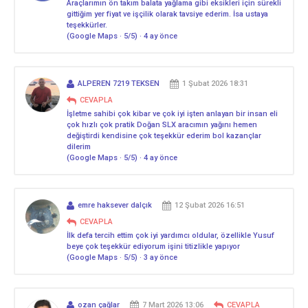
Araçlarımın ön takım balata yağlama gibi eksikleri için sürekli
gittiğim yer fiyat ve işçilik olarak tavsiye ederim. İsa ustaya
teşekkürler.
(Google Maps · 5/5) · 4 ay önce
ALPEREN 7219 TEKSEN
1 Şubat 2026 18:31
CEVAPLA
İşletme sahibi çok kibar ve çok iyi işten anlayan bir insan eli
çok hızlı çok pratik Doğan SLX aracımın yağını hemen
değiştirdi kendisine çok teşekkür ederim bol kazançlar
dilerim
(Google Maps · 5/5) · 4 ay önce
emre haksever dalçık
12 Şubat 2026 16:51
CEVAPLA
İlk defa tercih ettim çok iyi yardımcı oldular, özellikle Yusuf
beye çok teşekkür ediyorum işini titizlikle yapıyor
(Google Maps · 5/5) · 3 ay önce
ozan çağlar
7 Mart 2026 13:06
CEVAPLA