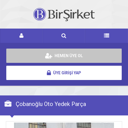
HEMEN ÜYE OL
ÜYE GİRİŞİ YAP
Çobanoğlu Oto Yedek Parça