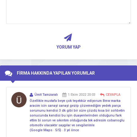
YORUM YAP
FİRMA HAKKINDA YAPILAN YORUMLAR
Ümit Tamzaralı
1 Ekim 2022 20:03
CEVAPLA
Özellikle mustafa beye çok teşekkür ediyorum Bmw marka
aracim icin sanayi sanayi gezip çözemediğim yedek parça
sorununu kendisi 3 dk gibi bir süre çözdü kısa bir sohbetin
sonucunda kendisi bu işin duayenlerinden olduğunu fark
ettim bi sorun ve sıkıntım olduğunda tek adresim cobanoglu
otomotiv olacaktır saygılar ve sevgilerimle
(Google Maps · 5/5) · 3 yıl önce