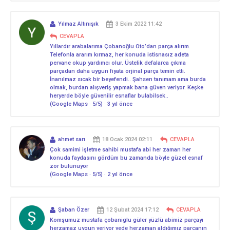
Yılmaz Altınışık
3 Ekim 2022 11:42
CEVAPLA
Yıllardır arabalarıma Çobanoğlu Oto’dan parça alırım.
Telefonla ararım kırmaz, her konuda istisnasız adeta
pervane okup yardımcı olur. Üstelik defalarca çıkma
parçadan daha uygun fiyata orjinal parça temin etti.
İnanılmaz sıcak bir beyefendi.. Şahsen tanımam ama burda
olmak, burdan alışveriş yapmak bana güven veriyor. Keşke
heryerde böyle güvenilir esnaflar bulabilsek..
(Google Maps · 5/5) · 3 yıl önce
ahmet sarı
18 Ocak 2024 02:11
CEVAPLA
Çok samimi işletme sahibi mustafa abi her zaman her
konuda faydasını gördüm bu zamanda böyle güzel esnaf
zor bulunuyor
(Google Maps · 5/5) · 2 yıl önce
Şaban Özer
12 Şubat 2024 17:12
CEVAPLA
Komşumuz mustafa çobaniglu güler yüzlü abimiz parçayı
herzamaz uygun veriyor vede herzaman aldığımız parçanın