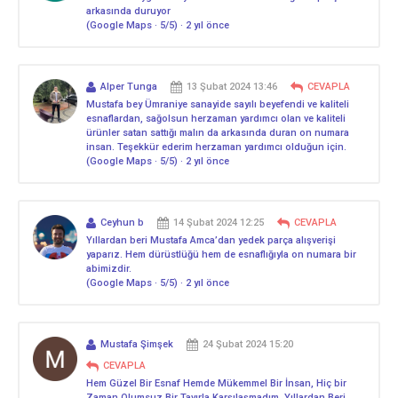
arkasında duruyor
(Google Maps · 5/5) · 2 yıl önce
Alper Tunga
13 Şubat 2024 13:46
CEVAPLA
Mustafa bey Ümraniye sanayide sayılı beyefendi ve kaliteli
esnaflardan, sağolsun herzaman yardımcı olan ve kaliteli
ürünler satan sattığı malın da arkasında duran on numara
insan. Teşekkür ederim herzaman yardımcı olduğun için.
(Google Maps · 5/5) · 2 yıl önce
Ceyhun b
14 Şubat 2024 12:25
CEVAPLA
Yıllardan beri Mustafa Amca’dan yedek parça alışverişi
yaparız. Hem dürüstlüğü hem de esnaflığıyla on numara bir
abimizdir.
(Google Maps · 5/5) · 2 yıl önce
Mustafa Şimşek
24 Şubat 2024 15:20
CEVAPLA
Hem Güzel Bir Esnaf Hemde Mükemmel Bir İnsan, Hiç bir
Zaman Olumsuz Bir Tavırla Karşılaşmadım, Yıllardan Beri