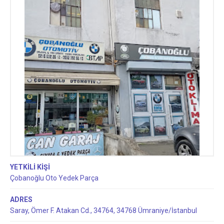
YETKİLİ KİŞİ
Çobanoğlu Oto Yedek Parça
ADRES
Saray, Ömer F. Atakan Cd., 34764, 34768 Ümraniye/İstanbul