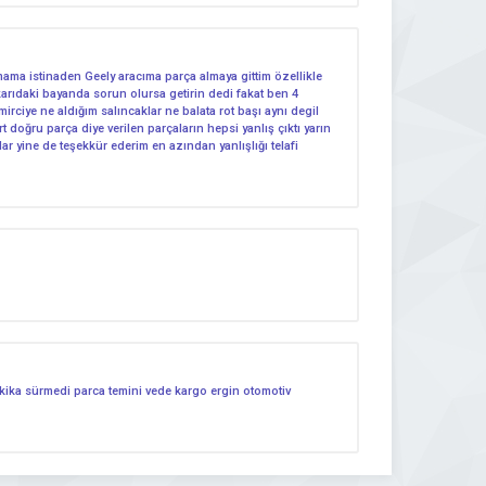
a istinaden Geely aracıma parça almaya gittim özellikle
arıdaki bayanda sorun olursa getirin dedi fakat ben 4
irciye ne aldığım salıncaklar ne balata rot başı aynı degil
 doğru parça diye verilen parçaların hepsi yanlış çıktı yarın
ar yine de teşekkür ederim en azından yanlışlığı telafi
dakika sürmedi parca temini vede kargo ergin otomotiv