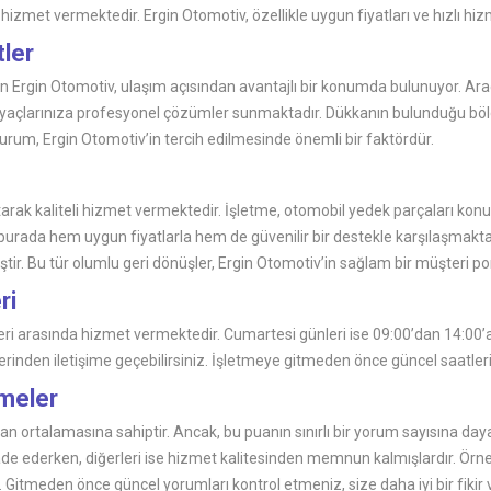
izmet vermektedir. Ergin Otomotiv, özellikle uygun fiyatları ve hızlı hiz
tler
 Ergin Otomotiv, ulaşım açısından avantajlı bir konumda bulunuyor. Arac
htiyaçlarınıza profesyonel çözümler sunmaktadır. Dükkanın bulunduğu bö
durum, Ergin Otomotiv’in tercih edilmesinde önemli bir faktördür.
rak kaliteli hizmet vermektedir. İşletme, otomobil yedek parçaları konu
 burada hem uygun fiyatlarla hem de güvenilir bir destekle karşılaşmakta
irtmiştir. Bu tür olumlu geri dönüşler, Ergin Otomotiv’in sağlam bir müşter
ri
tleri arasında hizmet vermektedir. Cumartesi günleri ise 09:00’dan 14:00’
inden iletişime geçebilirsiniz. İşletmeye gitmeden önce güncel saatleri 
rmeler
an ortalamasına sahiptir. Ancak, bu puanın sınırlı bir yorum sayısına da
ifade ederken, diğerleri ise hizmet kalitesinden memnun kalmışlardır. Örn
 Gitmeden önce güncel yorumları kontrol etmeniz, size daha iyi bir fikir ve