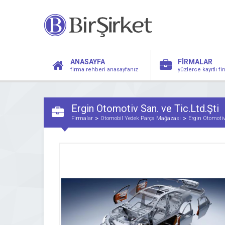
ANASAYFA
FİRMALAR
firma rehberi anasayfanız
yüzlerce kayıtlı f
Ergin Otomotiv San. ve Tic.Ltd.Şti
Firmalar
Otomobil Yedek Parça Mağazası
Ergin Otomotiv