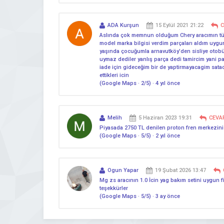
ADA Kurşun
15 Eylül 2021 21:22
C
Aslında çok memnun olduğum Chery aracımın tüm
model marka bilgisi verdim parçaları aldım uygu
yaşında çocuğumla arnavutköy’den sisliye otobüs i
uymaz dediler yanlış parça dedi tamircim yani par
iade için gideceğim bir de yaptirmayacagim satac
ettikleri icin
(Google Maps · 2/5) · 4 yıl önce
Melih
5 Haziran 2023 19:31
CEVA
Piyasada 2750 TL denilen proton fren merkezini 7
(Google Maps · 5/5) · 2 yıl önce
Ogun Yapar
19 Şubat 2026 13:47
Mg zs aracının 1.0 İcin yag bakım setini uygun fi
teşekkürler
(Google Maps · 5/5) · 3 ay önce