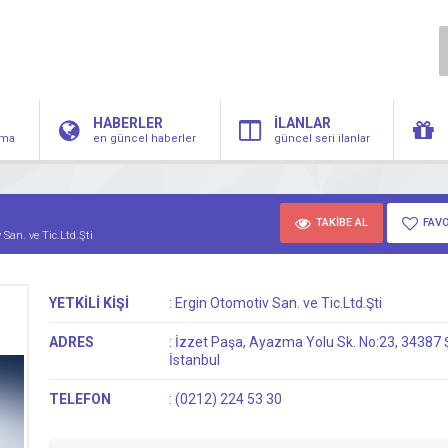
HABERLER
İLANLAR
irma
en güncel haberler
güncel seri ilanlar
TAKİBE AL
FAVO
 San. ve Tic.Ltd.Şti
YETKİLİ KİŞİ
:
Ergin Otomotiv San. ve Tic.Ltd.Şti
ADRES
:
İzzet Paşa, Ayazma Yolu Sk. No:23, 34387 Ş
İstanbul
TELEFON
:
(0212) 224 53 30