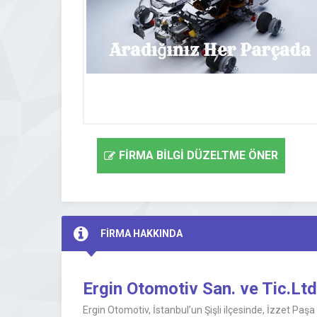
FİRMA BİLGİ DÜZELTME ÖNER
FİRMA HAKKINDA
Ergin Otomotiv San. ve Tic.Lt
Ergin Otomotiv, İstanbul’un Şişli ilçesinde, İzzet Pa