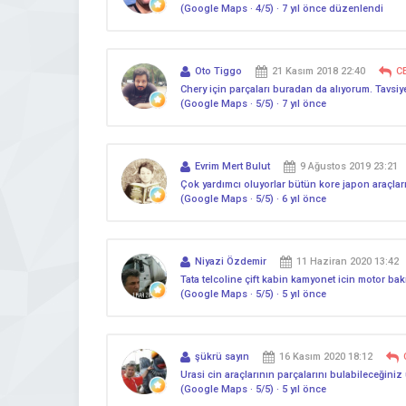
(Google Maps · 4/5) · 7 yıl önce düzenlendi
Oto Tiggo
21 Kasım 2018 22:40
C
Chery için parçaları buradan da alıyorum. Tavsiye 
(Google Maps · 5/5) · 7 yıl önce
Evrim Mert Bulut
9 Ağustos 2019 23:21
Çok yardımcı oluyorlar bütün kore japon araçlar
(Google Maps · 5/5) · 6 yıl önce
Niyazi Özdemir
11 Haziran 2020 13:42
Tata telcoline çift kabin kamyonet icin motor bak
(Google Maps · 5/5) · 5 yıl önce
şükrü sayın
16 Kasım 2020 18:12
Urasi cin araçlarının parçalarını bulabileceğiniz
(Google Maps · 5/5) · 5 yıl önce