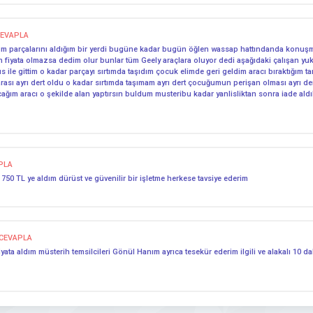
EVAPLA
 parçalarını aldığım bir yerdi bugüne kadar bugün öğlen wassap hattındanda konuşmam
n fiyata olmazsa dedim olur bunlar tüm Geely araçlara oluyor dedi aşağıdaki çalışan yuk
le gittim o kadar parçayı sırtımda taşıdım çocuk elimde geri geldim aracı bıraktığım tam
ası ayrı dert oldu o kadar sırtımda taşımam ayrı dert çocuğumun perişan olması ayrı dert
ağım aracı o şekilde alan yaptırsın buldum musteribu kadar yanlisliktan sonra iade aldıl
PLA
50 TL ye aldım dürüst ve güvenilir bir işletme herkese tavsiye ederim
CEVAPLA
yata aldım müsterih temsilcileri Gönül Hanım ayrıca tesekür ederim ilgili ve alakalı 10 