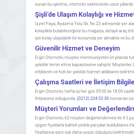
sunan bu işletme, otomotiv sektöründe uzun yıllardır h
Şişli’de Ulaşım Kolaylığı ve Hizme
İzzet Paşa, Ayazma Yolu Sk. No:23 adresinde yer alan
kolaylıkla bulabileceğiniz bu mağaza, detaylı araç i
için kolay ulaşılabilir bir konumda yer almakta ve bu 
Güvenilir Hizmet ve Deneyim
Ergin Otomotiv, müşteri memnuniyetini ön planda tuta
şekilde temin etme kapasitesine sahiptir. Müşteriler,
ettiklerini ve hızlı bir şekilde hizmet aldıklarını bel
Çalışma Saatleri ve İletişim Bilgile
Ergin Otomotiv, hafta içi her gün 09:00 ile 18:00 saa
İhtiyacınız olduğunda,
(0212) 224 53 30
numarası üzer
Müşteri Yorumları ve Değerlendi
Ergin Otomotiv, 62 müşteri değerlendirmesi ile 4.5 pu
uygun fiyatlarla kaliteli yedek parçalar bulduklarını 
fiyatlarına göre çok daha uygun olduğunu belirtmiştir.