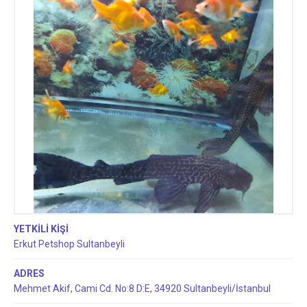
YETKİLİ KİŞİ
Erkut Petshop Sultanbeyli
ADRES
Mehmet Akif, Cami Cd. No:8 D:E, 34920 Sultanbeyli/İstanbul