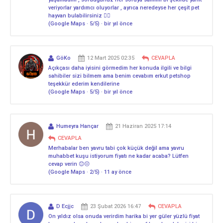
veriyorlar yardımcı oluyorlar , ayrıca neredeyse her çeşit pet
hayvan bulabilirsiniz 👍🏻
(Google Maps · 5/5) · bir yıl önce
GöKo
12 Mart 2025 02:35
CEVAPLA
Açıkçası daha iyisini görmedim her konuda ilgili ve bilgi
sahibiler sizi bilmem ama benim cevabım erkut petshop
teşekkür ederim kendilerine
(Google Maps · 5/5) · bir yıl önce
Humeyra Hançar
21 Haziran 2025 17:14
CEVAPLA
Merhabalar ben yavru tabi çok küçük değil ama yavru
muhabbet kuşu istiyorum fiyatı ne kadar acaba? Lütfen
cevap verin 😊😔
(Google Maps · 2/5) · 11 ay önce
D Ecjjc
23 Şubat 2026 16:47
CEVAPLA
On yıldız olsa onuda verirdim harika bi yer güler yüzlü fiyat