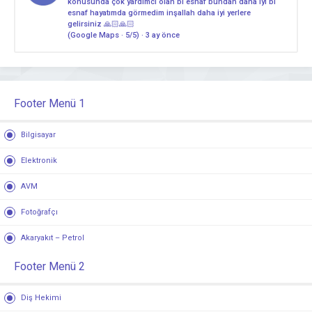
konusunda çok yardımcı olan bi esnaf bundan daha iyi bi
esnaf hayatımda görmedim inşallah daha iyi yerlere
gelirsiniz 🙏🏻🙏🏻
(Google Maps · 5/5) · 3 ay önce
Footer Menü 1
Bilgisayar
Elektronik
AVM
Fotoğrafçı
Akaryakıt – Petrol
Footer Menü 2
Diş Hekimi