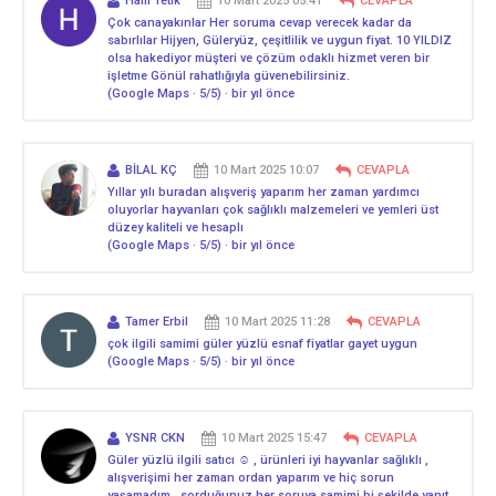
Halil Tetik
10 Mart 2025 05:41
CEVAPLA
Çok canayakınlar Her soruma cevap verecek kadar da
sabırlılar Hijyen, Güleryüz, çeşitlilik ve uygun fiyat. 10 YILDIZ
olsa hakediyor müşteri ve çözüm odaklı hizmet veren bir
işletme Gönül rahatlığıyla güvenebilirsiniz.
(Google Maps · 5/5) · bir yıl önce
BİLAL KÇ
10 Mart 2025 10:07
CEVAPLA
Yıllar yılı buradan alışveriş yaparım her zaman yardımcı
oluyorlar hayvanları çok sağlıklı malzemeleri ve yemleri üst
düzey kaliteli ve hesaplı
(Google Maps · 5/5) · bir yıl önce
Tamer Erbil
10 Mart 2025 11:28
CEVAPLA
çok ilgili samimi güler yüzlü esnaf fiyatlar gayet uygun
(Google Maps · 5/5) · bir yıl önce
YSNR CKN
10 Mart 2025 15:47
CEVAPLA
Güler yüzlü ilgili satıcı ☺️ , ürünleri iyi hayvanlar sağlıklı ,
alışverişimi her zaman ordan yaparım ve hiç sorun
yaşamadım , sorduğunuz her soruya samimi bi şekilde yanıt