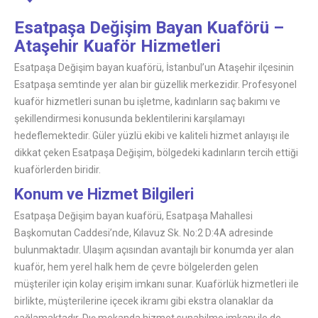
Esatpaşa Değişim Bayan Kuaförü –
Ataşehir Kuaför Hizmetleri
Esatpaşa Değişim bayan kuaförü, İstanbul’un Ataşehir ilçesinin
Esatpaşa semtinde yer alan bir güzellik merkezidir. Profesyonel
kuaför hizmetleri sunan bu işletme, kadınların saç bakımı ve
şekillendirmesi konusunda beklentilerini karşılamayı
hedeflemektedir. Güler yüzlü ekibi ve kaliteli hizmet anlayışı ile
dikkat çeken Esatpaşa Değişim, bölgedeki kadınların tercih ettiği
kuaförlerden biridir.
Konum ve Hizmet Bilgileri
Esatpaşa Değişim bayan kuaförü, Esatpaşa Mahallesi
Başkomutan Caddesi’nde, Kılavuz Sk. No:2 D:4A adresinde
bulunmaktadır. Ulaşım açısından avantajlı bir konumda yer alan
kuaför, hem yerel halk hem de çevre bölgelerden gelen
müşteriler için kolay erişim imkanı sunar. Kuaförlük hizmetleri ile
birlikte, müşterilerine içecek ikramı gibi ekstra olanaklar da
sağlamaktadır. Dış mekanda hizmet sunabilme imkanı ile de