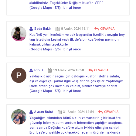
alabilirsiniz. Teşekkürler Değişim Kuaför 💅💇🏻‍♀️
(Google Maps · 5/5) · bir yıl önce
Seda Bakir
8 Aralık 2024 16:11
CEVAPLA
Kuaförü yeni keşfettim ve cok begendim özellikle sezgin bey
tam istedigim kesimi yaptı ilk defa bir kuaförden memnun
kalarak çıktım teşekkürler
(Google Maps · 5/5) · bir yıl önce
Pln H
19 Aralık 2024 18:58
CEVAPLA
Yaklaşık 6 aydır saçım için geldiğim kuaför. İsletme sahibi,
eşi ve diğer çalışanlar ilgili ve işlerinde çok iyiler. Yaptırdığım
islemlerden çok memnun kaldım, şiddetle tavsiye ederim.
(Google Maps · 5/5) · bir yıl önce
Aysun Bulut
31 Aralık 2024 14:54
CEVAPLA
Yaşadığım sıkıntıdan ötürü uzun zamandır hiç bir kuaföre
güvenip işlem yaptırmıyordum internetten yaptığım araştırma
sonrasında Değişim kuaföre gittim iyikide gitmişim sahibi
Erol bey’e öncelikle çok teşekkür ederim ürünler hakkında