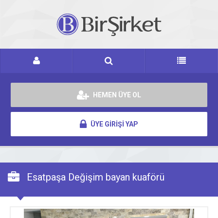
HEMEN ÜYE OL
ÜYE GİRİŞİ YAP
Esatpaşa Değişim bayan kuaförü