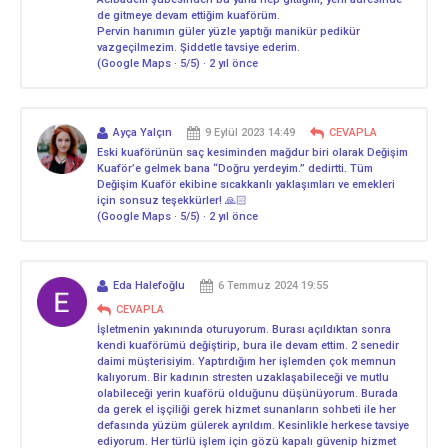
de gitmeye devam ettiğim kuaförüm.
Pervin hanımın güler yüzle yaptığı manikür pedikür
vazgeçilmezim. Şiddetle tavsiye ederim.
(Google Maps · 5/5) · 2 yıl önce
Ayça Yalçın
9 Eylül 2023 14:49
CEVAPLA
Eski kuaförünün saç kesiminden mağdur biri olarak Değişim
Kuaför’e gelmek bana “Doğru yerdeyim.” dedirtti. Tüm
Değişim Kuaför ekibine sıcakkanlı yaklaşımları ve emekleri
için sonsuz teşekkürler! 🙏🏻
(Google Maps · 5/5) · 2 yıl önce
Eda Halefoğlu
6 Temmuz 2024 19:55
CEVAPLA
İşletmenin yakınında oturuyorum. Burası açıldıktan sonra
kendi kuaförümü değiştirip, bura ile devam ettim. 2 senedir
daimi müşterisiyim. Yaptırdığım her işlemden çok memnun
kalıyorum. Bir kadının stresten uzaklaşabileceği ve mutlu
olabileceği yerin kuaförü olduğunu düşünüyorum. Burada
da gerek el işçiliği gerek hizmet sunanların sohbeti ile her
defasında yüzüm gülerek ayrıldım. Kesinlikle herkese tavsiye
ediyorum. Her türlü işlem için gözü kapalı güvenip hizmet