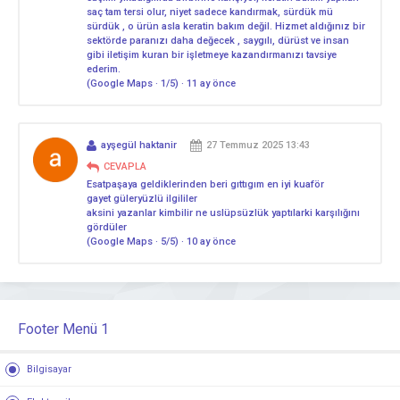
saç tam tersi olur, niyet sadece kandırmak, sürdük mü
sürdük , o ürün asla keratin bakım değil. Hizmet aldığınız bir
sektörde paranızı daha değecek , saygılı, dürüst ve insan
gibi iletişim kuran bir işletmeye kazandırmanızı tavsiye
ederim.
(Google Maps · 1/5) · 11 ay önce
ayşegül haktanir
27 Temmuz 2025 13:43
CEVAPLA
Esatpaşaya geldiklerinden beri gıttıgım en iyi kuaför
gayet güleryüzlü ilgililer
aksini yazanlar kimbilir ne uslüpsüzlük yaptılarki karşılığını
gördüler
(Google Maps · 5/5) · 10 ay önce
Footer Menü 1
Bilgisayar