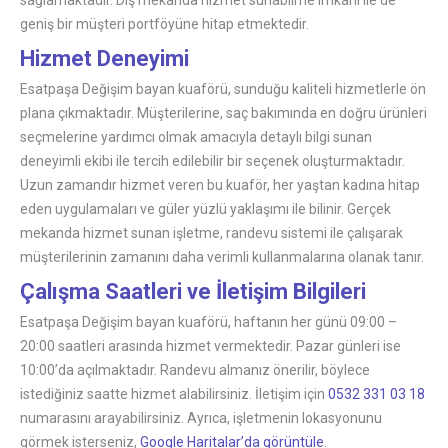
geniş bir müşteri portföyüne hitap etmektedir.
Hizmet Deneyimi
Esatpaşa Değişim bayan kuaförü, sunduğu kaliteli hizmetlerle ön
plana çıkmaktadır. Müşterilerine, saç bakımında en doğru ürünleri
seçmelerine yardımcı olmak amacıyla detaylı bilgi sunan
deneyimli ekibi ile tercih edilebilir bir seçenek oluşturmaktadır.
Uzun zamandır hizmet veren bu kuaför, her yaştan kadına hitap
eden uygulamaları ve güler yüzlü yaklaşımı ile bilinir. Gerçek
mekanda hizmet sunan işletme, randevu sistemi ile çalışarak
müşterilerinin zamanını daha verimli kullanmalarına olanak tanır.
Çalışma Saatleri ve İletişim Bilgileri
Esatpaşa Değişim bayan kuaförü, haftanın her günü 09:00 –
20:00 saatleri arasında hizmet vermektedir. Pazar günleri ise
10:00’da açılmaktadır. Randevu almanız önerilir, böylece
istediğiniz saatte hizmet alabilirsiniz. İletişim için
0532 331 03 18
numarasını arayabilirsiniz. Ayrıca, işletmenin lokasyonunu
görmek isterseniz,
Google Haritalar’da görüntüle
.