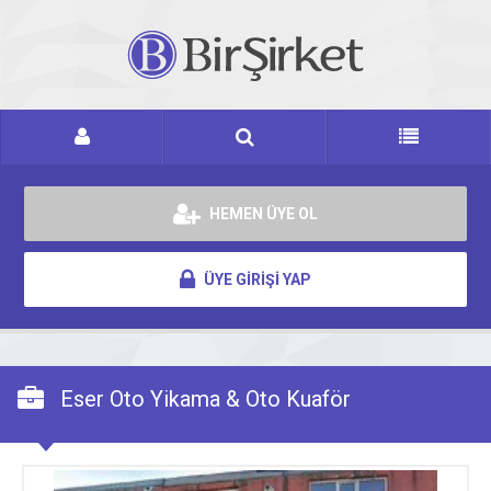
HEMEN ÜYE OL
ÜYE GİRİŞİ YAP
Eser Oto Yikama & Oto Kuaför