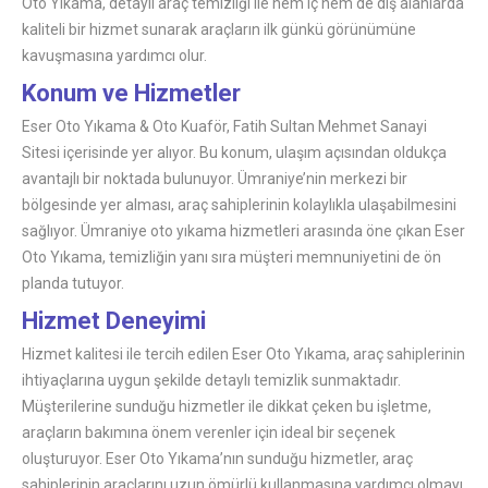
Oto Yıkama, detaylı araç temizliği ile hem iç hem de dış alanlarda
kaliteli bir hizmet sunarak araçların ilk günkü görünümüne
kavuşmasına yardımcı olur.
Konum ve Hizmetler
Eser Oto Yıkama & Oto Kuaför, Fatih Sultan Mehmet Sanayi
Sitesi içerisinde yer alıyor. Bu konum, ulaşım açısından oldukça
avantajlı bir noktada bulunuyor. Ümraniye’nin merkezi bir
bölgesinde yer alması, araç sahiplerinin kolaylıkla ulaşabilmesini
sağlıyor. Ümraniye oto yıkama hizmetleri arasında öne çıkan Eser
Oto Yıkama, temizliğin yanı sıra müşteri memnuniyetini de ön
planda tutuyor.
Hizmet Deneyimi
Hizmet kalitesi ile tercih edilen Eser Oto Yıkama, araç sahiplerinin
ihtiyaçlarına uygun şekilde detaylı temizlik sunmaktadır.
Müşterilerine sunduğu hizmetler ile dikkat çeken bu işletme,
araçların bakımına önem verenler için ideal bir seçenek
oluşturuyor. Eser Oto Yıkama’nın sunduğu hizmetler, araç
sahiplerinin araçlarını uzun ömürlü kullanmasına yardımcı olmayı