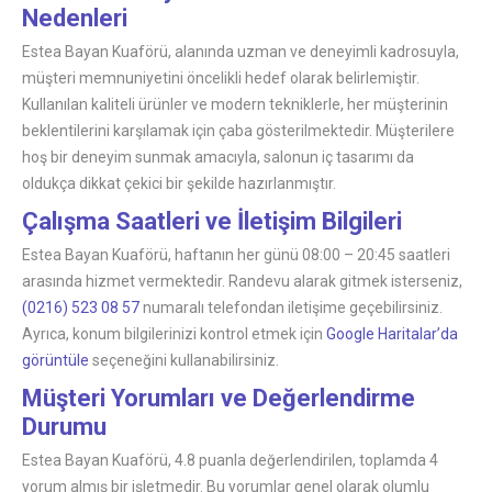
Nedenleri
Estea Bayan Kuaförü, alanında uzman ve deneyimli kadrosuyla,
müşteri memnuniyetini öncelikli hedef olarak belirlemiştir.
Kullanılan kaliteli ürünler ve modern tekniklerle, her müşterinin
beklentilerini karşılamak için çaba gösterilmektedir. Müşterilere
hoş bir deneyim sunmak amacıyla, salonun iç tasarımı da
oldukça dikkat çekici bir şekilde hazırlanmıştır.
Çalışma Saatleri ve İletişim Bilgileri
Estea Bayan Kuaförü, haftanın her günü 08:00 – 20:45 saatleri
arasında hizmet vermektedir. Randevu alarak gitmek isterseniz,
(0216) 523 08 57
numaralı telefondan iletişime geçebilirsiniz.
Ayrıca, konum bilgilerinizi kontrol etmek için
Google Haritalar’da
görüntüle
seçeneğini kullanabilirsiniz.
Müşteri Yorumları ve Değerlendirme
Durumu
Estea Bayan Kuaförü, 4.8 puanla değerlendirilen, toplamda 4
yorum almış bir işletmedir. Bu yorumlar genel olarak olumlu