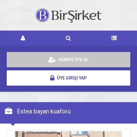
HEMEN ÜYE OL
ÜYE GİRİŞİ YAP
Estea bayan kuaförü