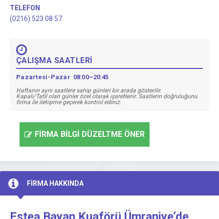
TELEFON
(0216) 523 08 57
ÇALIŞMA SAATLERİ
Pazartesi-Pazar
08:00–20:45
Haftanın aynı saatlere sahip günleri bir arada gösterilir.
Kapalı/Tatil olan günler özel olarak işaretlenir. Saatlerin doğruluğunu
firma ile iletişime geçerek kontrol ediniz.
FİRMA BİLGİ DÜZELTME ÖNER
FİRMA HAKKINDA
Estea Bayan Kuaförü Ümraniye’de