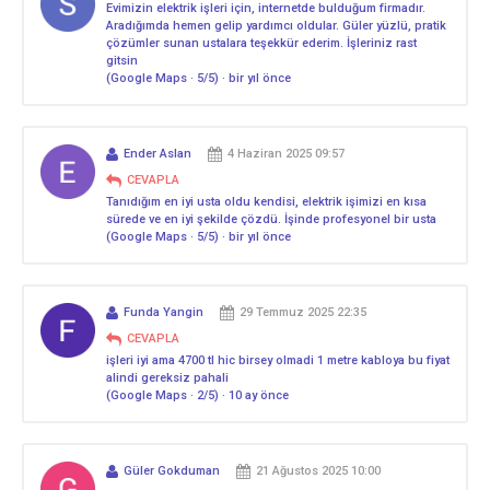
Evimizin elektrik işleri için, internetde bulduğum firmadır.
Aradığımda hemen gelip yardımcı oldular. Güler yüzlü, pratik
çözümler sunan ustalara teşekkür ederim. İşleriniz rast
gitsin
(Google Maps · 5/5) · bir yıl önce
Ender Aslan
4 Haziran 2025 09:57
CEVAPLA
Tanıdığım en iyi usta oldu kendisi, elektrik işimizi en kısa
sürede ve en iyi şekilde çözdü. İşinde profesyonel bir usta
(Google Maps · 5/5) · bir yıl önce
Funda Yangin
29 Temmuz 2025 22:35
CEVAPLA
işleri iyi ama 4700 tl hic birsey olmadi 1 metre kabloya bu fiyat
alindi gereksiz pahali
(Google Maps · 2/5) · 10 ay önce
Güler Gokduman
21 Ağustos 2025 10:00