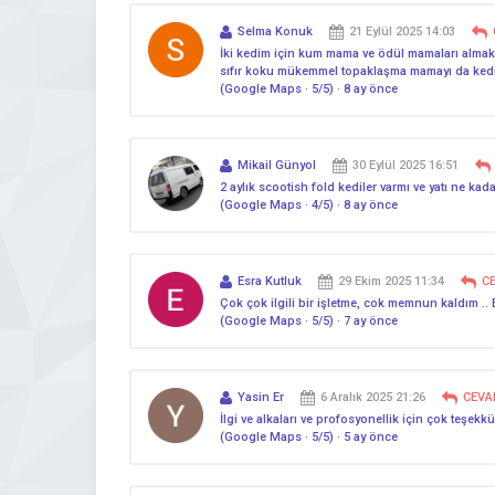
Selma Konuk
21 Eylül 2025 14:03
İki kedim için kum mama ve ödül mamaları almak 
sıfır koku mükemmel topaklaşma mamayı da kediler
(Google Maps · 5/5) · 8 ay önce
Mikail Günyol
30 Eylül 2025 16:51
2 aylık scootish fold kediler varmı ve yatı ne ka
(Google Maps · 4/5) · 8 ay önce
Esra Kutluk
29 Ekim 2025 11:34
C
Çok çok ilgili bir işletme, cok memnun kaldım .. B
(Google Maps · 5/5) · 7 ay önce
Yasin Er
6 Aralık 2025 21:26
CEVA
İlgi ve alkaları ve profosyonellik için çok teşek
(Google Maps · 5/5) · 5 ay önce