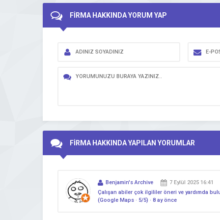
FİRMA HAKKINDA YORUM YAP
FİRMA HAKKINDA YAPILAN YORUMLAR
Benjamin's Archive
7 Eylül 2025 16:41
Çalışan abiler çok ilgililer öneri ve yardımda b
(Google Maps · 5/5) · 8 ay önce