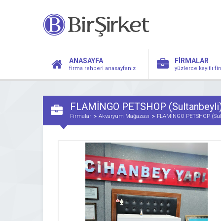
ANASAYFA
FİRMALAR
firma rehberi anasayfanız
yüzlerce kayıtlı f
FLAMİNGO PETSHOP (Sultanbeyli
Firmalar
Akvaryum Mağazası
FLAMİNGO PETSHOP (Sult