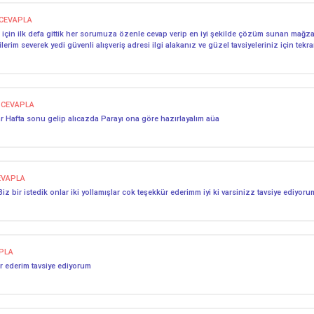
CEVAPLA
için ilk defa gittik her sorumuza özenle cevap verip en iyi şekilde çözüm sunan mağza
im severek yedi güvenli alışveriş adresi ilgi alakanız ve güzel tavsiyeleriniz için tekr
CEVAPLA
dar Hafta sonu gelip alıcazda Parayı ona göre hazırlayalım aüa
EVAPLA
iz bir istedik onlar iki yollamışlar cok teşekkür ederimm iyi ki varsinizz tavsiye ediyoru
PLA
kür ederim tavsiye ediyorum