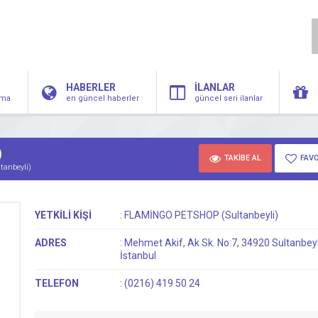
HABERLER
İLANLAR
irma
en güncel haberler
güncel seri ilanlar
)
TAKİBE AL
FAVO
anbeyli)
YETKİLİ KİŞİ
:
FLAMİNGO PETSHOP (Sultanbeyli)
ADRES
:
Mehmet Akif, Ak Sk. No:7, 34920 Sultanbeyl
İstanbul
TELEFON
:
(0216) 419 50 24