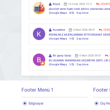
Büşra
14 Ocak 2026 15:11
CEVAP
aksolotl varmı fiyatı nedir albino olanlardan alm
(Google Maps · 4/5) · 4 ay önce
Kuryetime
6 Mart 2026 08:47
CEV
KESİNLİKLE KAZIKLANMAK İSTİYORSANIZ GİDE
(Google Maps · 1/5) · 2 ay önce
Bir garip Garip
6 Mart 2026 09:01
BU ADAMIN YAKININDAN GEÇMEYİN 200TL LİK 
(Google Maps · 1/5) · 2 ay önce
Footer Menü 1
Footer
Bilgisayar
Diş He