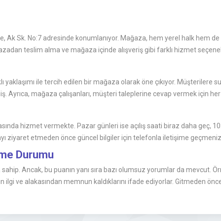
, Ak Sk. No:7 adresinde konumlanıyor. Mağaza, hem yerel halk hem de çev
ğazadan teslim alma ve mağaza içinde alışveriş gibi farklı hizmet seçenek
aklaşımı ile tercih edilen bir mağaza olarak öne çıkıyor. Müşterilere sunul
lmiş. Ayrıca, mağaza çalışanları, müşteri taleplerine cevap vermek için her
ında hizmet vermekte. Pazar günleri ise açılış saati biraz daha geç, 10:0
zayı ziyaret etmeden önce güncel bilgiler için telefonla iletişime geçmeni
irme Durumu
sahip. Ancak, bu puanın yanı sıra bazı olumsuz yorumlar da mevcut. Örn
ın ilgi ve alakasından memnun kaldıklarını ifade ediyorlar. Gitmeden önc