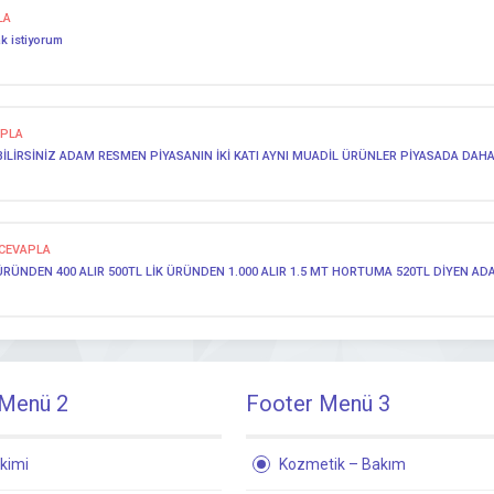
LA
ak istiyorum
APLA
BİLİRSİNİZ ADAM RESMEN PİYASANIN İKİ KATI AYNI MUADİL ÜRÜNLER PİYASADA DA
CEVAPLA
ÜRÜNDEN 400 ALIR 500TL LİK ÜRÜNDEN 1.000 ALIR 1.5 MT HORTUMA 520TL DİYEN
 Menü 2
Footer Menü 3
kimi
Kozmetik – Bakım