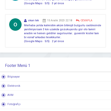
(Google Maps · 5/5) · 3 yıl önce
okan tek
15 Aralık 2023 22:18
CEVAPLA
Merhaba yolda kalmistim aküm bitmişti bulgurlu caddesinde
yanilmiyorsam 3 km uzakda gozukuyordu gür oto tamiri
aradim ve hemen geldiler sagolsunlar.. guvenilir kisiler tam
bi esnaf arkadas tesekkurler..
(Google Maps · 5/5) · 2 yıl önce
Footer Menü 1
Bilgisayar
Elektronik
AVM
Fotoğrafçı