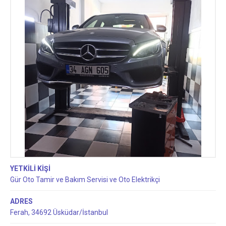
YETKİLİ KİŞİ
Gür Oto Tamir ve Bakım Servisi ve Oto Elektrikçi
ADRES
Ferah, 34692 Üsküdar/İstanbul