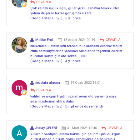
CEVAPLA
Çok kaliteli işçilik ilgili, güler yüzlü esnaflar teşekkürler
yolum düşerse tekrar görüşmek üzere
(Google Maps · 5/5) · 6 yıl önce
Melike Erol
18 Aralık 2021 00:49
CEVAPLA
mükemmel ustalık sıfır tereddüt ile arabamı ellerine teslim
ettim samimiyetlerine yardımcı olmalarına teşekkür ederim
bundan sonra gür oto servis 👍🏻👍🏻👍🏻
(Google Maps · 5/5) · 4 yıl önce
mustafa afacan
19 Ocak 2022 16:01
CEVAPLA
kaliteli ve uygun fiyatlı hizmet veren oto servisi.tavsiye
ederim.işlerinin ehli ustalar..
(Google Maps · 5/5) · bir yıl önce düzenlendi
Atalay ÇELEBİ
31 Mart 2023 12:46
CEVAPLA
Yıllardır bahtiyar ustama bakım için gelirim işini düzgün
dürüst yapan bir usta gönül rahatlığıyla gelebilirsiniz