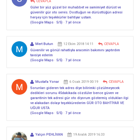
CEVAPLA
Güler bir yüz güzel bir muhabbet ve samimiyet dürüst ve
güvenilir gür oto servis. Dostluğun ve dürüstlüğün adresi
herşey için teşekkürler bahtiyar ustam.
(Google Maps · 5/5) · 7 yıl önce
Mert Butun
12 Ekim 2018 14:11
CEVAPLA
Güvenilir ve gönül rahatlıyla aracımin bakımını yaptırdım
tavsiye ederim
(Google Maps · 5/5) · 7 yıl önce
Mustafa Yonar
6 Ocak 2019 00:19
CEVAPLA
Sorunları gideren tek adres diye bilirimki çözülmeyecek
dedikleri sorunu 45dakikada cözdüler bence güven ve
garantinin tek adresi gür oto diyorum göstermiş oldukları ilgi
ve alakadan dolayı teşekkürederim GÜR OTO BAHTİYAR VE
UĞUR USTA
(Google Maps · 5/5) · 7 yıl önce
Yalçın PEHLİVAN
19 Aralık 2019 16:33