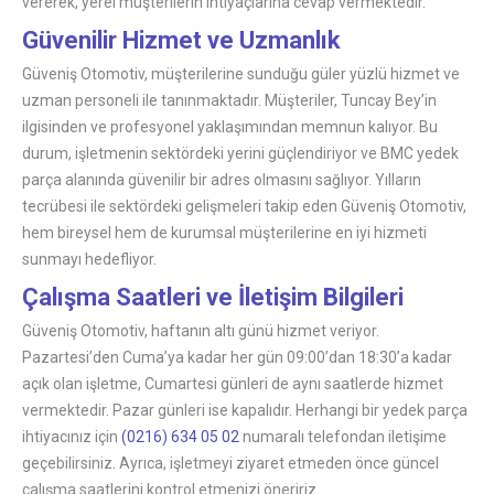
vererek, yerel müşterilerin ihtiyaçlarına cevap vermektedir.
Güvenilir Hizmet ve Uzmanlık
Güveniş Otomotiv, müşterilerine sunduğu güler yüzlü hizmet ve
uzman personeli ile tanınmaktadır. Müşteriler, Tuncay Bey’in
ilgisinden ve profesyonel yaklaşımından memnun kalıyor. Bu
durum, işletmenin sektördeki yerini güçlendiriyor ve BMC yedek
parça alanında güvenilir bir adres olmasını sağlıyor. Yılların
tecrübesi ile sektördeki gelişmeleri takip eden Güveniş Otomotiv,
hem bireysel hem de kurumsal müşterilerine en iyi hizmeti
sunmayı hedefliyor.
Çalışma Saatleri ve İletişim Bilgileri
Güveniş Otomotiv, haftanın altı günü hizmet veriyor.
Pazartesi’den Cuma’ya kadar her gün 09:00’dan 18:30’a kadar
açık olan işletme, Cumartesi günleri de aynı saatlerde hizmet
vermektedir. Pazar günleri ise kapalıdır. Herhangi bir yedek parça
ihtiyacınız için
(0216) 634 05 02
numaralı telefondan iletişime
geçebilirsiniz. Ayrıca, işletmeyi ziyaret etmeden önce güncel
çalışma saatlerini kontrol etmenizi öneririz.