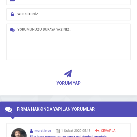
YORUM YAP
FİRMA HAKKINDA YAPILAN YORUMLAR
murat ince
1 Şubat 2020 05:13
CEVAPLA
Eğer bmc parçası arıyorsanız ve istanbul anadolu