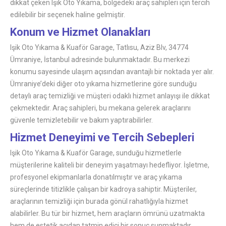
dikkat çeken Işik Oto Yıkama, bölgedeki araç sahipleri için tercih
edilebilir bir seçenek haline gelmiştir.
Konum ve Hizmet Olanakları
Işik Oto Yıkama & Kuaför Garage, Tatlısu, Aziz Blv, 34774
Ümraniye, İstanbul adresinde bulunmaktadır. Bu merkezi
konumu sayesinde ulaşım açısından avantajlı bir noktada yer alır.
Ümraniye’deki diğer oto yıkama hizmetlerine göre sunduğu
detaylı araç temizliği ve müşteri odaklı hizmet anlayışı ile dikkat
çekmektedir. Araç sahipleri, bu mekana gelerek araçlarını
güvenle temizletebilir ve bakım yaptırabilirler.
Hizmet Deneyimi ve Tercih Sebepleri
Işik Oto Yıkama & Kuaför Garage, sunduğu hizmetlerle
müşterilerine kaliteli bir deneyim yaşatmayı hedefliyor. İşletme,
profesyonel ekipmanlarla donatılmıştır ve araç yıkama
süreçlerinde titizlikle çalışan bir kadroya sahiptir. Müşteriler,
araçlarının temizliği için burada gönül rahatlığıyla hizmet
alabilirler. Bu tür bir hizmet, hem araçların ömrünü uzatmakta
hem de estetik açıdan tatmin edici bir sonuç sunmaktadır.