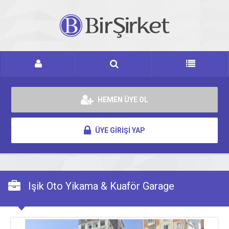
HEMEN ÜYE OL
ÜYE GİRİŞİ YAP
Işik Oto Yikama & Kuaför Garage