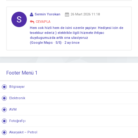
Sermin Yorokan
26 Mart 2026 11:18
CEVAPLA
Hem cok hizli hem de isini ozenle yapiyor. Hediyesi icin de
tesekkur ederiz:) elektrikle ilgili hizmete ihtiyac
duydugumuzda artik ona ulasiyoruz
(Google Maps · 5/5) · 2 ay önce
Footer Menü 1
Bilgisayar
Elektronik
AVM
Fotoğrafçı
Akaryakıt – Petrol