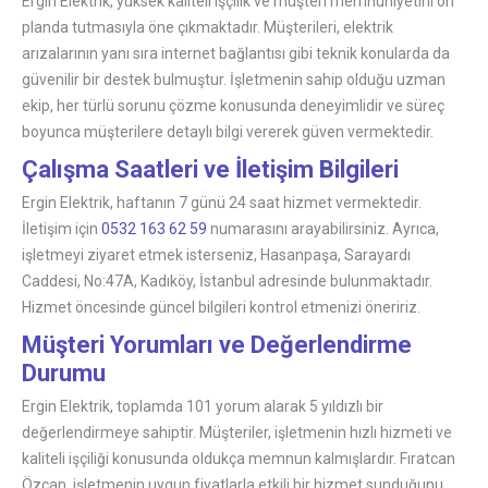
Ergin Elektrik, yüksek kaliteli işçilik ve müşteri memnuniyetini ön
planda tutmasıyla öne çıkmaktadır. Müşterileri, elektrik
arızalarının yanı sıra internet bağlantısı gibi teknik konularda da
güvenilir bir destek bulmuştur. İşletmenin sahip olduğu uzman
ekip, her türlü sorunu çözme konusunda deneyimlidir ve süreç
boyunca müşterilere detaylı bilgi vererek güven vermektedir.
Çalışma Saatleri ve İletişim Bilgileri
Ergin Elektrik, haftanın 7 günü 24 saat hizmet vermektedir.
İletişim için
0532 163 62 59
numarasını arayabilirsiniz. Ayrıca,
işletmeyi ziyaret etmek isterseniz, Hasanpaşa, Sarayardı
Caddesi, No:47A, Kadıköy, İstanbul adresinde bulunmaktadır.
Hizmet öncesinde güncel bilgileri kontrol etmenizi öneririz.
Müşteri Yorumları ve Değerlendirme
Durumu
Ergin Elektrik, toplamda 101 yorum alarak 5 yıldızlı bir
değerlendirmeye sahiptir. Müşteriler, işletmenin hızlı hizmeti ve
kaliteli işçiliği konusunda oldukça memnun kalmışlardır. Fıratcan
Özcan, işletmenin uygun fiyatlarla etkili bir hizmet sunduğunu