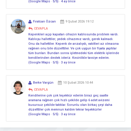
(Google Maps · 5/5) · 4 ay önce
Fıratcan Özcan
9 Şubat 2026 19:12
CEVAPLA
Kepenkleri açıp kapatan cihazın kablosunda problem vardı.
Kabloyu hallettiler; yedek cihazımız vardı, gerek kalmadı.
Onu da hallettiler. Kepenk de arızalıydı, vakitleri az olmasına
rağmen onu bile düzelttiler. Ve çok uygun bir fiyata yaptılar
tüm bunları. Bundan sonra işletmedeki tüm elektrik işlerinde
kendilerinden destek isteriz. Kesinlikle tavsiye ederim.
(Google Maps · 5/5) · 3 ay önce
Berke Vargün
10 Şubat 2026 10:44
CEVAPLA
Kendilerine çok çok teşekkür ederim biraz geç saatte
aramana rağmen çok hızlı şekilde gelip 6 adet avizemi
kusursuz şekilde taktılar. Sorunlu olan birkaç şeyi daha
düzelttiler çok memnun kaldım tekrar teşekkürler
(Google Maps · 5/5) · 3 ay önce