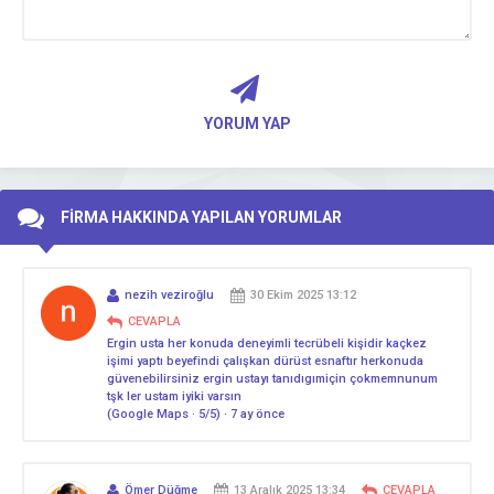
YORUM YAP
FİRMA HAKKINDA YAPILAN YORUMLAR
nezih veziroğlu
30 Ekim 2025 13:12
CEVAPLA
Ergin usta her konuda deneyimli tecrübeli kişidir kaçkez
işimi yaptı beyefindi çalışkan dürüst esnaftır herkonuda
güvenebilirsiniz ergin ustayı tanıdıgımiçin çokmemnunum
tşk ler ustam iyiki varsın
(Google Maps · 5/5) · 7 ay önce
Ömer Düğme
13 Aralık 2025 13:34
CEVAPLA