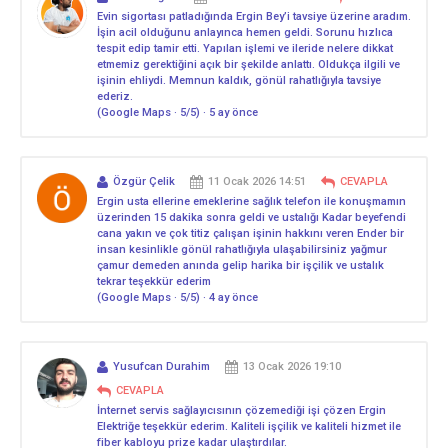
Evin sigortası patladığında Ergin Bey’i tavsiye üzerine aradım.
İşin acil olduğunu anlayınca hemen geldi. Sorunu hızlıca
tespit edip tamir etti. Yapılan işlemi ve ileride nelere dikkat
etmemiz gerektiğini açık bir şekilde anlattı. Oldukça ilgili ve
işinin ehliydi. Memnun kaldık, gönül rahatlığıyla tavsiye
ederiz.
(Google Maps · 5/5) · 5 ay önce
Özgür Çelik
11 Ocak 2026 14:51
CEVAPLA
Ergin usta ellerine emeklerine sağlık telefon ile konuşmamın
üzerinden 15 dakika sonra geldi ve ustalığı Kadar beyefendi
cana yakın ve çok titiz çalışan işinin hakkını veren Ender bir
insan kesinlikle gönül rahatlığıyla ulaşabilirsiniz yağmur
çamur demeden anında gelip harika bir işçilik ve ustalık
tekrar teşekkür ederim
(Google Maps · 5/5) · 4 ay önce
Yusufcan Durahim
13 Ocak 2026 19:10
CEVAPLA
İnternet servis sağlayıcısının çözemediği işi çözen Ergin
Elektriğe teşekkür ederim. Kaliteli işçilik ve kaliteli hizmet ile
fiber kabloyu prize kadar ulaştırdılar.