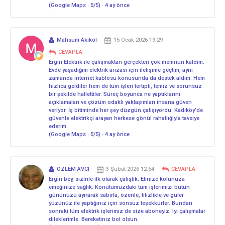
(Google Maps · 5/5) · 4 ay önce
Mahsum Akikol
15 Ocak 2026 19:29
CEVAPLA
Ergin Elektrik ile çalışmaktan gerçekten çok memnun kaldım.
Evde yaşadığım elektrik arızası için iletişime geçtim, aynı
zamanda internet kablosu konusunda da destek aldım. Hem
hızlıca geldiler hem de tüm işleri tertipli, temiz ve sorunsuz
bir şekilde hallettiler. Süreç boyunca ne yaptıklarını
açıklamaları ve çözüm odaklı yaklaşımları insana güven
veriyor. İş bitiminde her şey düzgün çalışıyordu. Kadıköy’de
güvenle elektrikçi arayan herkese gönül rahatlığıyla tavsiye
ederim
(Google Maps · 5/5) · 4 ay önce
ÖZLEM AVCI
3 Şubat 2026 12:54
CEVAPLA
Ergin bey, sizinle ilk olarak çalıştık. Elinize kolunuza
emeğinize sağlık. Konutumuzdaki tüm işlerimizi bütün
gününüzü ayırarak sabırla, özenle, titizlikle ve güler
yüzünüz ile yaptığınız için sonsuz teşekkürler. Bundan
sonraki tüm elektrik işlerimiz de size aboneyiz. Iyi çalışmalar
dileklerimle. Bereketiniz bol olsun.