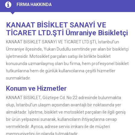
FİRMA HAKKINDA
KANAAT BİSİKLET SANAYİ VE
TİCARET LTD.ŞTİ Ümraniye Bisikletçi
KANAAT BİSİKLET SANAYİ VE TİCARET LTD.ŞTİ, İstanbul’un
Ümraniye ilçesinde, Yukarı Dudullu semtinde yer alan bir bisikletçi
işletmesidir. Motosiklet parçaları satışı ile birlikte bisiklet
konusunda uzmanlaşmış olan bu firma, hem profesyonel bisiklet
tutkunlarına hem de günlük kullanıcılarına çeşitli hizmetler
sunmaktadır.
Konum ve Hizmetler
KANAAT BİSİKLET, Göztepe Cd. No:22 adresinde bulunmakta
olup, İstanbul’un ulaşım açısından avantajlı bir noktasında yer
almaktadır. İşletme, bisiklet ve motosiklet parçaları ile ilgili geniş
bir ürün yelpazesi sunarak, kullanıcıların ihtiyaçlarına cevap
vermektedir. Ayrıca, adrese servis imkanı ile de müşteri
memnuniyetini ön planda tutmaktadır.