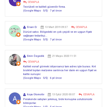
CEVAPLA
Tecrübeli ve kaliteli güvenilir firma.
(Google Maps · 5/5) · 7 yıl önce
Ersan Er
13 Mart 2019 09:37
CEVAPLA
Dürüst satıcı. Bölgedeki en çok çeşidi ve en uygun fiyatı
sağlayan tedarikçi…
(Google Maps · 5/5) · 7 yıl önce
Emin Özgedik
21 Mayıs 2020 11:51
CEVAPLA
Kaliteli esnaf görmek istiyorsanız tam adres işte burası. Knt
bisiklet toptan malzeme sarılınca her daim en uygun fiyat ve
kalite sunuyor.
(Google Maps · 5/5) · 6 yıl önce
Asya Otomotiv
13 Eylül 2020 00:07
CEVAPLA
Perakende satışları yokmuş, bide konuşma uslubünüde
bilmiyorlar.
(Google Maps · 1/5) · 5 yıl önce