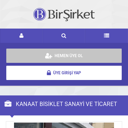
HEMEN ÜYE OL
ÜYE GİRİŞİ YAP
KANAAT BİSİKLET SANAYİ VE TİCARET
LTD.ŞTİ