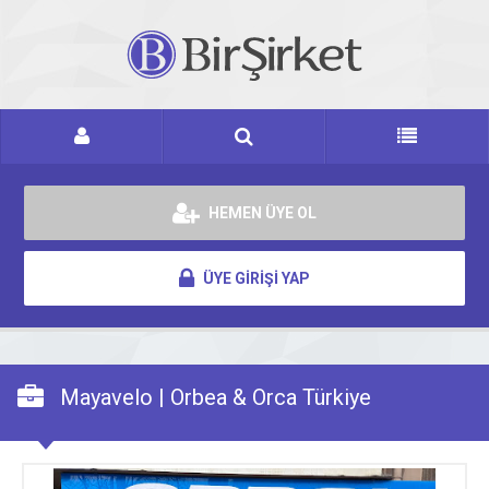
HEMEN ÜYE OL
ÜYE GİRİŞİ YAP
Mayavelo | Orbea & Orca Türkiye
Distribütörü