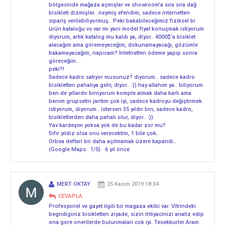
bölgesinde mağaza açmışlar ve showroom’a sıra sıra dağ
bisikleti dizmişler.. neymiş efendim, sadece internetten
sipariş verilebiliyormuş.. Peki bakabileceğimiz fiziksel bi
ürün kataloğu vs var mı yani model fiyat konuşmak istiyorum
diyorum, artık katalog mu kaldı ya, diyor.. 4000$’a bisiklet
alacağım ama göremeyeceğim, dokunamayacağı, gözümle
bakamayacağım, napıcam? İntetnetten ödeme yapıp sonra
göreceğim..
peki?!
Sadece kadro satıyor musunuz? diyorum.. sadece kadro
bisikletten pahalıya gelir, diyor.. :)) hay allahım ya.. biliyorum
ben de yıllardır biniyorum komple almak daha karlı ama
benim grupsetin jantım çok iyi, sadece kadroyu değiştirmek
istiyorum, diyorum.. istersen 35 yıldır bin, sadece kadro,
bisikletlerden daha pahalı olur, diyor.. :))
Yav kardeşim yoksa yok de bu kadar zor mu?
Sıfır yıldız olsa onu verecektim, 1 bile çok..
Orbea defteri bir daha açılmamak üzere kapandı..
(Google Maps · 1/5) · 6 yıl önce
MERT OKTAY
25 Kasım 2019 18:34
CEVAPLA
Profesyonel ve gayet ilgili bir magaza ekibi var. Vitrindeki
begndiginiz bisikletten ziyade, sizin ihtiyacinizi analiz edip
ona gore onerilerde bulunmalari cok iyi. Tesekkurler Aram