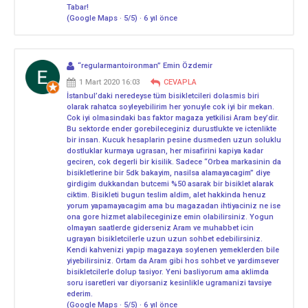
Tabar!
(Google Maps · 5/5) · 6 yıl önce
“regularmantoironman” Emin Özdemir
1 Mart 2020 16:03
CEVAPLA
İstanbul’daki neredeyse tüm bisikletcileri dolasmis biri
olarak rahatca soyleyebilirim her yonuyle cok iyi bir mekan.
Cok iyi olmasindaki bas faktor magaza yetkilisi Aram bey’dir.
Bu sektorde ender gorebileceginiz durustlukte ve ictenlikte
bir insan. Kucuk hesaplarin pesine dusmeden uzun soluklu
dostluklar kurmaya ugrasan, her misafirini kapiya kadar
geciren, cok degerli bir kisilik. Sadece “Orbea markasinin da
bisikletlerine bir 5dk bakayim, nasilsa alamayacagim” diye
girdigim dukkandan butcemi %50 asarak bir bisiklet alarak
ciktim. Bisikleti bugun teslim aldim, alet hakkinda henuz
yorum yapamayacagim ama bu magazadan ihtiyaciniz ne ise
ona gore hizmet alabileceginize emin olabilirsiniz. Yogun
olmayan saatlerde giderseniz Aram ve muhabbet icin
ugrayan bisikletcilerle uzun uzun sohbet edebilirsiniz.
Kendi kahvenizi yapip magazaya soylenen yemeklerden bile
yiyebilirsiniz. Ortam da Aram gibi hos sohbet ve yardimsever
bisikletcilerle dolup tasiyor. Yeni basliyorum ama aklimda
soru isaretleri var diyorsaniz kesinlikle ugramanizi tavsiye
ederim.
(Google Maps · 5/5) · 6 yıl önce