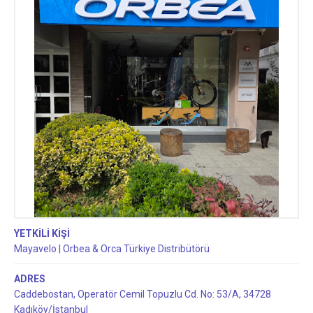
YETKİLİ KİŞİ
Mayavelo | Orbea & Orca Türkiye Distribütörü
ADRES
Caddebostan, Operatör Cemil Topuzlu Cd. No: 53/A, 34728
Kadıköy/İstanbul