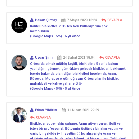
Hakan Çimtay
7 Mayıs 2020 16:24
CEVAPLA
Kaliteli bisikletler. 2015 ten beri kullanıyorum çok
memnunum.
(Google Maps · 5/5) · 6 yıl önce
Uygar Şirin
24 Şubat 2021 18:04
CEVAPLA
Orbea’da olmak müthiş keyifli, bisikletine özenle bakım
yapıldığını görmek, gümrükten gelecek bisikletleri beklemek,
içerde bakımda olan diğer bisikletleri incelemek, Aram,
Rüveyda, Murat ve o gün uğrayan Orbea’cılar ile bisiklet
muhabbeti ve kahve şahane 🕺☕️
(Google Maps · 5/5) · 5 yıl önce
Erkan Yildirim
11 Nisan 2021 22:29
CEVAPLA
Bisikletler super, ekip şahane. Aram güven veren, ilgili ve
içten bir profesyonel. Bütçemin üstünde bir alım yaptım ve
garip bir şekilde iyi hissettim 🙂 bu alışverişte Aram ve
ekibinin arkamda olacağını bilmek iyi hissettiriyor. Tatil günü