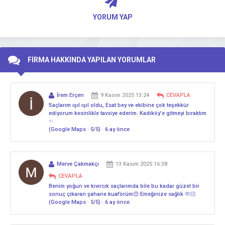
YORUM YAP
FİRMA HAKKINDA YAPILAN YORUMLAR
İrem Erçen
9 Kasım 2025 13:24
CEVAPLA
Saçlarım ışıl ışıl oldu, Esat bey ve ekibine çok teşekkür
ediyorum kesinlikle tavsiye ederim. Kadıköy’e gitmeyi bıraktım
✨
(Google Maps · 5/5) · 6 ay önce
Merve Çakmakçı
13 Kasım 2025 16:38
CEVAPLA
Benim yoğun ve kıvırcık saçlarımda bile bu kadar güzel bir
sonuç çıkaran şahane kuaförüm😍 Emeğinize sağlık 🫶🏻
(Google Maps · 5/5) · 6 ay önce