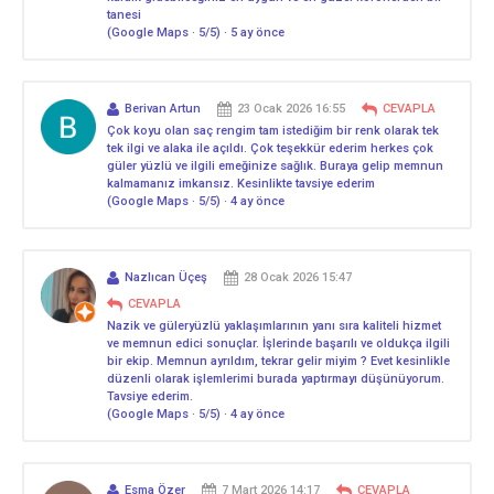
tanesi
(Google Maps · 5/5) · 5 ay önce
Berivan Artun
23 Ocak 2026 16:55
CEVAPLA
Çok koyu olan saç rengim tam istediğim bir renk olarak tek
tek ilgi ve alaka ile açıldı. Çok teşekkür ederim herkes çok
güler yüzlü ve ilgili emeğinize sağlık. Buraya gelip memnun
kalmamanız imkansız. Kesinlikte tavsiye ederim
(Google Maps · 5/5) · 4 ay önce
Nazlıcan Üçeş
28 Ocak 2026 15:47
CEVAPLA
Nazik ve güleryüzlü yaklaşımlarının yanı sıra kaliteli hizmet
ve memnun edici sonuçlar. İşlerinde başarılı ve oldukça ilgili
bir ekip. Memnun ayrıldım, tekrar gelir miyim ? Evet kesinlikle
düzenli olarak işlemlerimi burada yaptırmayı düşünüyorum.
Tavsiye ederim.
(Google Maps · 5/5) · 4 ay önce
Esma Özer
7 Mart 2026 14:17
CEVAPLA