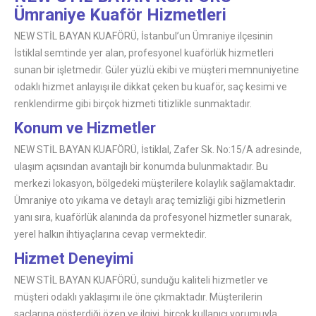
Ümraniye Kuaför Hizmetleri
NEW STİL BAYAN KUAFÖRÜ, İstanbul’un Ümraniye ilçesinin
İstiklal semtinde yer alan, profesyonel kuaförlük hizmetleri
sunan bir işletmedir. Güler yüzlü ekibi ve müşteri memnuniyetine
odaklı hizmet anlayışı ile dikkat çeken bu kuaför, saç kesimi ve
renklendirme gibi birçok hizmeti titizlikle sunmaktadır.
Konum ve Hizmetler
NEW STİL BAYAN KUAFÖRÜ, İstiklal, Zafer Sk. No:15/A adresinde,
ulaşım açısından avantajlı bir konumda bulunmaktadır. Bu
merkezi lokasyon, bölgedeki müşterilere kolaylık sağlamaktadır.
Ümraniye oto yıkama ve detaylı araç temizliği gibi hizmetlerin
yanı sıra, kuaförlük alanında da profesyonel hizmetler sunarak,
yerel halkın ihtiyaçlarına cevap vermektedir.
Hizmet Deneyimi
NEW STİL BAYAN KUAFÖRÜ, sunduğu kaliteli hizmetler ve
müşteri odaklı yaklaşımı ile öne çıkmaktadır. Müşterilerin
saçlarına gösterdiği özen ve ilgiyi, birçok kullanıcı yorumuyla