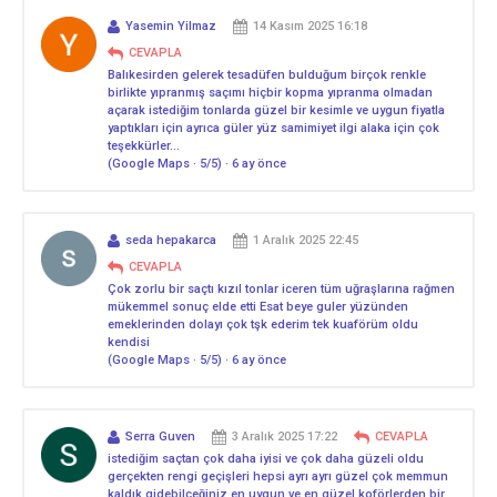
Yasemin Yilmaz
14 Kasım 2025 16:18
CEVAPLA
Balıkesirden gelerek tesadüfen bulduğum birçok renkle
birlikte yıpranmış saçımı hiçbir kopma yıpranma olmadan
açarak istediğim tonlarda güzel bir kesimle ve uygun fiyatla
yaptıkları için ayrıca güler yüz samimiyet ilgi alaka için çok
teşekkürler…
(Google Maps · 5/5) · 6 ay önce
seda hepakarca
1 Aralık 2025 22:45
CEVAPLA
Çok zorlu bir saçtı kızıl tonlar iceren tüm uğraşlarına rağmen
mükemmel sonuç elde etti Esat beye guler yüzünden
emeklerinden dolayı çok tşk ederim tek kuaförüm oldu
kendisi
(Google Maps · 5/5) · 6 ay önce
Serra Guven
3 Aralık 2025 17:22
CEVAPLA
istediğim saçtan çok daha iyisi ve çok daha güzeli oldu
gerçekten rengi geçişleri hepsi ayrı ayrı güzel çok memmun
kaldık gidebilceğiniz en uygun ve en güzel koförlerden bir