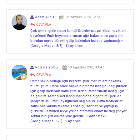
Adem Yildiz
12 Haziran 2025 12:53
CEVAPLA
Çok temiz işiyle olsun kaliteli ürünler satıyor kibar nazik bir
beyefendi Emir beye motorumun ağır bakımlarını yaptırdım
bundan sonra sürekli gelip bakımları burada yaptıracağım
(Google Maps · 5/5) · 11 ay önce
Rotasız Yolcu
13 Ağustos 2025 13:47
CEVAPLA
Evime yakın olduğu için keşfetmiştim. Yorumlara bakarak
bulmuştum. Daha önce başka bir motor lastiğini değiştirmek
için gelip memnun kalmıştım. Kendi motorumun lastiği için
de geldim. Motosiklet lastiği haricinde diğer tüm işleri de
yapıyormuş. Emir Bey ilgilendi sağ olsun. Hatta motosiklet
satışı bile varmış taksitle. Esnaflığı, sohbeti ve yaptığı iş
güzeldi. Lastikleri levye yerine otomatik cihaz ile değiştiriyor.
Tekrar bir işim olursa yine gelirim. Fiyatlar makul.
(Google Maps · 5/5) · 9 ay önce