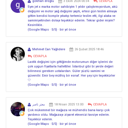
gökhan eroğlu
3 Ekim 2024 00:34
CEVAPLA
Sym jet x marka motor sahibiyim 1 yıldır çalıştırmıyordum, akü
değişimi ve motor yağ değişimi yaptı, ertesi gün teslim almaya
gittim kendisi komple yıkatıp tertemiz teslim etti, ilgi alaka ve
samimiyetinden dolayı teşekkür ederim. Tekrar gider miyim?
Kesinlikle..
(Google Maps · 5/5) · bir yıl önce
Mehmet Can Yağlıdere
26 Şubat 2025 18:46
CEVAPLA
Lastik değişimi için gittiğimde motorumun diğer işlerini de
çok uygun fiyatlarla hallettiler. İstanbul gibi bi yerde değeri
bilinmesi gereken ustalardan. Güler yüzlü samimi ve
güvenilir. Emir bey müthiş bir esnaf. Her şey için teşekkürler
🤍
(Google Maps · 5/5) · bir yıl önce
معتز ناصر
18 Nisan 2025 13:00
CEVAPLA
Çok mükemmel bir mağaza ve mühendis bana karşı çok
yardımcı oldu. Mağazayı ziyaret etmenizi tavsiye ederim.
Teşekkür ederim.
(Google Maps · 5/5) · bir yıl önce