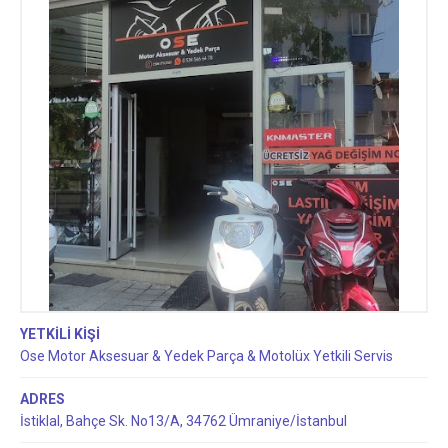
YETKİLİ KİŞİ
Ose Motor Aksesuar & Yedek Parça & Motolüx Yetkili Servis
ADRES
İstiklal, Bahçe Sk. No13/A, 34762 Ümraniye/İstanbul