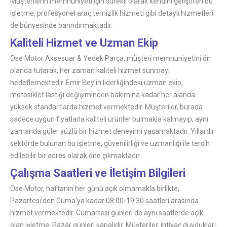
Müşterilerin memnuniyeti için sürekli olarak kendini geliştiren bu
işletme, profesyonel araç temizlik hizmeti gibi detaylı hizmetleri
de bünyesinde barındırmaktadır.
Kaliteli Hizmet ve Uzman Ekip
Ose Motor Aksesuar & Yedek Parça, müşteri memnuniyetini ön
planda tutarak, her zaman kaliteli hizmet sunmayı
hedeflemektedir. Emir Bey’in liderliğindeki uzman ekip,
motosiklet lastiği değişiminden bakımına kadar her alanda
yüksek standartlarda hizmet vermektedir. Müşteriler, burada
sadece uygun fiyatlarla kaliteli ürünler bulmakla kalmayıp, aynı
zamanda güler yüzlü bir hizmet deneyimi yaşamaktadır. Yıllardır
sektörde bulunan bu işletme, güvenilirliği ve uzmanlığı ile tercih
edilebilir bir adres olarak öne çıkmaktadır.
Çalışma Saatleri ve İletişim Bilgileri
Ose Motor, haftanın her günü açık olmamakla birlikte,
Pazartesi’den Cuma’ya kadar 08:00-19:30 saatleri arasında
hizmet vermektedir. Cumartesi günleri de aynı saatlerde açık
olan işletme, Pazar günleri kapalıdır. Müşteriler, ihtiyaç duydukları