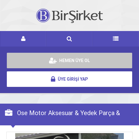
HEMEN ÜYE OL
ÜYE GİRİŞİ YAP
Ose Motor Aksesuar & Yedek Parça &
Motolüx Yetkili Servis