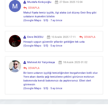
Mustafa Kırıkçıoğlu
27 Ekim 2025 15:04
CEVAPLA
Makul fiyata temiz işçilik, ilgi alaka üst düzey. Emir Bey gibi
ustaların kıymetini bilelim
(Google Maps · 5/5) · 7 ay önce
Emre İNCESU
10 Aralık 2025 17:11
CEVAPLA
Hesaplı uygun güvenilir yıllardır geldiğim tek usta
(Google Maps · 5/5) · 5 ay önce
Mehmet Ali Yalçınkaya
18 Aralık 2025 01:02
CEVAPLA
Bir kere ustanın işçiliği temizliğinden tezgahından belli olur.
Yere akan damla yağı temizleme şeklini görünce motorun
bakımınıda kendi bakımınızı da yaptırırsınız. Elleri dert
görmesin
(Google Maps · 5/5) · 5 ay önce