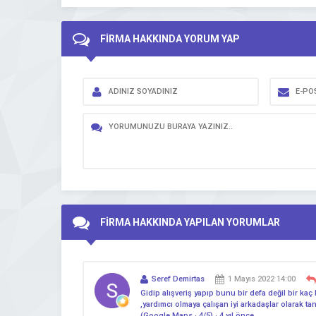
FİRMA HAKKINDA YORUM YAP
FİRMA HAKKINDA YAPILAN YORUMLAR
Seref Demirtas
1 Mayıs 2022 14:00
Gidip alışveriş yapıp bunu bir defa değil bir k
,yardımcı olmaya çalışan iyi arkadaşlar olarak ta
(Google Maps · 4/5) · 4 yıl önce