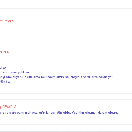
CEVAPLA
VAPLA
diyor
r konusma şekli var.
iyi öne alıyor. Dakikalarca beklesem sizin ne isteğiniz vardı siye soran yok.
stünde.
CEVAPLA
iği z rota arabamı mahvetti. sıfır jantlar çöp oldu. Yazıklar olsun… Haram olsun.