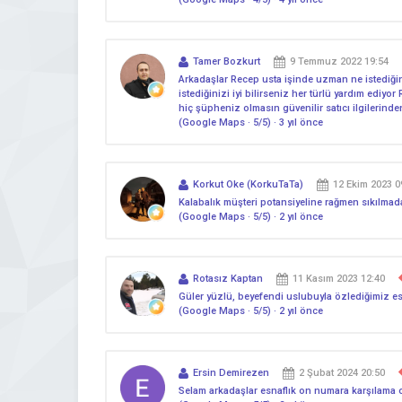
Tamer Bozkurt
9 Temmuz 2022 19:54
Arkadaşlar Recep usta işinde uzman ne istediği
istediğinizi iyi bilirseniz her türlü yardım ed
hiç şüpheniz olmasın güvenilir satıcı ilgilerind
(Google Maps · 5/5) · 3 yıl önce
Korkut Oke (KorkuTaTa)
12 Ekim 2023 0
Kalabalık müşteri potansiyeline rağmen sıkılmada
(Google Maps · 5/5) · 2 yıl önce
Rotasız Kaptan
11 Kasım 2023 12:40
Güler yüzlü, beyefendi uslubuyla özlediğimiz esna
(Google Maps · 5/5) · 2 yıl önce
Ersin Demirezen
2 Şubat 2024 20:50
Selam arkadaşlar esnaflık on numara karşılama 