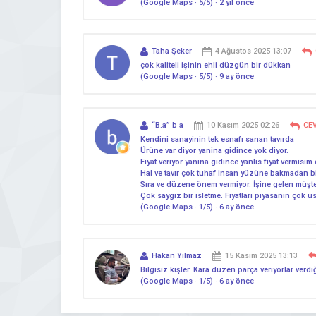
(Google Maps · 5/5) · 2 yıl önce
Taha Şeker
4 Ağustos 2025 13:07
çok kaliteli işinin ehli düzgün bir dükkan
(Google Maps · 5/5) · 9 ay önce
“B.a” b a
10 Kasım 2025 02:26
CE
Kendini sanayinin tek esnafı sanan tavırda
Ürüne var diyor yanina gidince yok diyor.
Fiyat veriyor yanına gidince yanlis fiyat vermisim 
Hal ve tavır çok tuhaf insan yüzüne bakmadan bi
Sıra ve düzene önem vermiyor. İşine gelen müşter
Çok saygiz bir isletme. Fiyatları piyasanın çok ü
(Google Maps · 1/5) · 6 ay önce
Hakan Yilmaz
15 Kasım 2025 13:13
Bilgisiz kişler. Kara düzen parça veriyorlar verd
(Google Maps · 1/5) · 6 ay önce