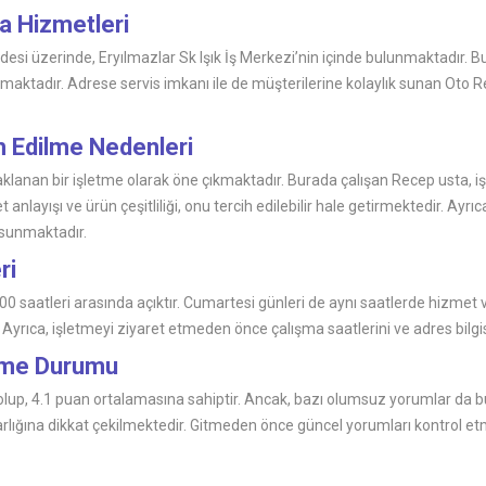
ça Hizmetleri
desi üzerinde, Eryılmazlar Sk Işık İş Merkezi’nin içinde bulunmaktadır. 
maktadır. Adrese servis imkanı ile de müşterilerine kolaylık sunan Oto R
h Edilme Nedenleri
an bir işletme olarak öne çıkmaktadır. Burada çalışan Recep usta, işin
nlayışı ve ürün çeşitliliği, onu tercih edilebilir hale getirmektedir. Ayrıc
i sunmaktadır.
ri
 saatleri arasında açıktır. Cumartesi günleri de aynı saatlerde hizmet 
 Ayrıca, işletmeyi ziyaret etmeden önce çalışma saatlerini ve adres bilg
irme Durumu
up, 4.1 puan ortalamasına sahiptir. Ancak, bazı olumsuz yorumlar da b
n varlığına dikkat çekilmektedir. Gitmeden önce güncel yorumları kontrol