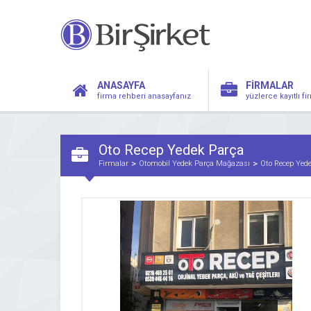
ANASAYFA
FİRMALAR
firma rehberi anasayfanız
yüzlerce kayıtlı f
Oto Recep Yedek Parça
Firmalar
Otomobil Yedek Parça Mağazası
Oto Recep Yed