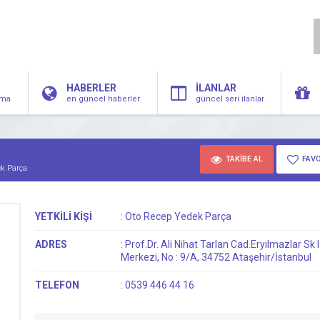
HABERLER
İLANLAR
irma
en güncel haberler
güncel seri ilanlar
TAKİBE AL
FAVO
ek Parça
YETKİLİ KİŞİ
:
Oto Recep Yedek Parça
ADRES
:
Prof.Dr. Ali Nihat Tarlan Cad.Eryılmazlar Sk I
Merkezi, No : 9/A, 34752 Ataşehir/İstanbul
TELEFON
:
0539 446 44 16