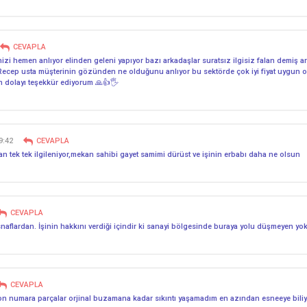
CEVAPLA
nizi hemen anlıyor elinden geleni yapıyor bazı arkadaşlar suratsız ilgisiz falan demi
iyor Recep usta müşterinin gözünden ne olduğunu anlıyor bu sektörde çok iyi fiyat uygun
en dolayı teşekkür ediyorum 🙏👍🖐️
9:42
CEVAPLA
n tek tek ilgileniyor,mekan sahibi gayet samimi dürüst ve işinin erbabı daha ne olsun
CEVAPLA
flardan. İşinin hakkını verdiği içindir ki sanayi bölgesinde buraya yolu düşmeyen yok. A
CEVAPLA
on numara parçalar orjinal buzamana kadar sıkıntı yaşamadım en azından esneeye biliyo