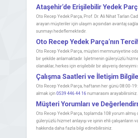
Ataşehir’de Erişilebilir Yedek Par
Oto Recep Yedek Parça, Prof. Dr. Ali Nihat Tarlan Cad
arayan müşteriler için ulaşım açısından avantaj sağla
sunmayı hedeflemektedir.
Oto Recep Yedek Parça’nın Terci
Oto Recep Yedek Parça, müşteri memnuniyetine odaklan
bir şekilde anlamaktadır. İşletmenin güleryüzlü hizmet a
olanaklar, herkes için erişilebilir bir alışveriş deneyim
Çalışma Saatleri ve İletişim Bilgile
Oto Recep Yedek Parça, haftanın her günü 08:00-19:00
almak için
0539 446 44 16
numarasını arayabilirsiniz.
Müşteri Yorumları ve Değerlend
Oto Recep Yedek Parça, toplamda 108 yorum almış ol
güleryüzlü hizmet anlayışı ve işinin ehli çalışanları
hakkında daha fazla bilgi edinebilirsiniz.