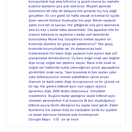
konuşurlardı hep ama bilirsiniz iş güzel olunca bu mahalle
kuaförü tavırlarını göz ardı edersiniz. Müşteri yanında
birbirlerine laf edip laf dalaşına bile giriyolar hiç hoş değil
gerçekten. En son gideli bir hafta olacak ve berbat bir işçilik.
Şuan sanırım fazlaca doymuşlar her şeye. Benim saçlarım
zaten ince teli ve hassas. Her gittiğimde ona göre davrnılırdı
ama bu kez o kadar kaba davranıldıki. Cila yaparken bile bir
insanın kafasına ve saçlarına o kadar sert darbelerde
bulunulmaz Murat bey. Geçişleriniz berbat saçımın ön
kısmında dümdüz bir geçiş var şakamısınız? Tam geçiş
kısmında turunculuklar var. Ve elemanınıza hadi
hızlandıralım fön tutun diyip saçlarım hızlı açılsın diye sırf
pişmaniyeye döndürdünüz. Üç kere doğal sıcak sarı değilmi
diye sorup soğuk sarı yaptınız saçımı. Bana orda sıcak ve
soğuk sarı hakkında nutuk çekeceğinize işinizi yapsaydınız
görebildim sıcak sarıyı. Tepe kısmımda ki tüm saçları çeke
çeke dökmüşsünüz resmen paketliyken canım acıyor
diyorum az kaldı zaten diyip duruyosunuz ne bir çözüm ne
bir ilgi. Her gelene bitkisel açıcı size uygun saçınız
yıpranmıs diyip 2000 ekstra istiyosunuz. Gerçekten
rezaletsiniz. Bugüne kadar yaptığınız saçlar bitkisel açıcı
olmadan yanmıyorken 4 yıl boyunca ilk kez duyduğumuz
bitkisel açıcıyı tercih etmeyince bu saçlar nasıl yandı. Zaten
tavırlarınız her zaman kötü bir haldeyken birde bu işçilikle
ne kadar kalırsınız bilemem asla önermiyorum.
(Google Maps · 1/5) · bir yıl önce