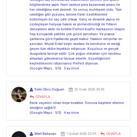
bilgilendirme yaptı. Hani sadece para kazanmak amacı ile
her istediğime evet demedi. Ve sonuç muhteşem oldu. Tam
istediğim gibi yüzüme, tenime fiziki özelliklerimle
bütünleşen bir saç çıktı ortaya. Genç ve dinamik yapısı ile
özdeşleşen herşeye hakim ve yönlendiriciliği ile Yılların
deneyimini ekibi ile birlikte Perfect kuaför markasının imajını
hep koruyacak şekilde çok güzel yansıtıyor. Ve piyasa
şartlarına göre fiyatlarıda gayet makul. Hakkını veriyorlar en
azından. Murat Erdal beyin vasıtası ile kendisine ve emeği
geçen tüm ekibe teşekkür ediyorum. Koşulsuz ve gerçek
duygularla tavsiye edilir. Çok yoğun oldukları için randevu
almadan gitmemenizi tavsiye ederim. Güzelliğinizin
keşfedilmesini istiyorsanız Perfect diyorum.
(Google Maps · 5/5) · 5 ay önce
Selin Ebru Doğueri
23 Ocak 2026 20:45
CEVAPLA
Renk seçimini cihan beye bıraktım. Sonuca bayıldım ellerine
emeğine sağlık🌸
(Google Maps · 5/5) · 4 ay önce
Mert Babacan
7 Şubat 2026 22:39
CEVAPLA