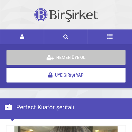
HEMEN ÜYE OL
ÜYE GİRİŞİ YAP
Perfect Kuaför şerifali