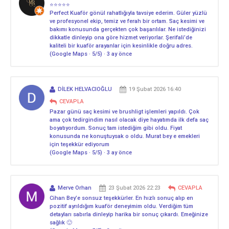
⭐⭐⭐⭐⭐
Perfect Kuaför gönül rahatlığıyla tavsiye ederim. Güler yüzlü
ve profesyonel ekip, temiz ve ferah bir ortam. Saç kesimi ve
bakımı konusunda gerçekten çok başarılılar. Ne istediğinizi
dikkatle dinleyip ona göre hizmet veriyorlar. Şerifali’de
kaliteli bir kuaför arayanlar için kesinlikle doğru adres.
(Google Maps · 5/5) · 3 ay önce
DİLEK HELVACIOĞLU
19 Şubat 2026 16:40
CEVAPLA
Pazar günü saç kesimi ve brushligt işlemleri yapıldı. Çok
ama çok tedirgindim nasıl olacak diye hayatımda ilk defa saç
boyatıyordum. Sonuç tam istediğim gibi oldu. Fiyat
konusunda ne konuştuysak o oldu. Murat bey e emekleri
için teşekkür ediyorum
(Google Maps · 5/5) · 3 ay önce
Merve Orhan
23 Şubat 2026 22:23
CEVAPLA
Cihan Bey’e sonsuz teşekkürler. En hızlı sonuç alıp en
pozitif ayrıldığım kuaför deneyimim oldu. Verdiğim tüm
detayları sabırla dinleyip harika bir sonuç çıkardı. Emeğinize
sağlık 🙂