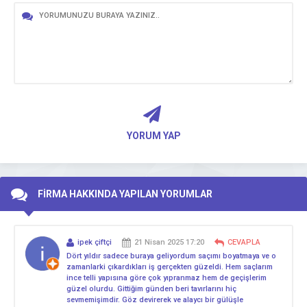
YORUM YAP
FİRMA HAKKINDA YAPILAN YORUMLAR
ipek çiftçi
21 Nisan 2025 17:20
CEVAPLA
Dört yıldır sadece buraya geliyordum saçımı boyatmaya ve o
zamanlarki çıkardıkları iş gerçekten güzeldi. Hem saçlarım
ince telli yapısına göre çok yıpranmaz hem de geçişlerim
güzel olurdu. Gittiğim günden beri tavırlarını hiç
sevmemişimdir. Göz devirerek ve alaycı bir gülüşle