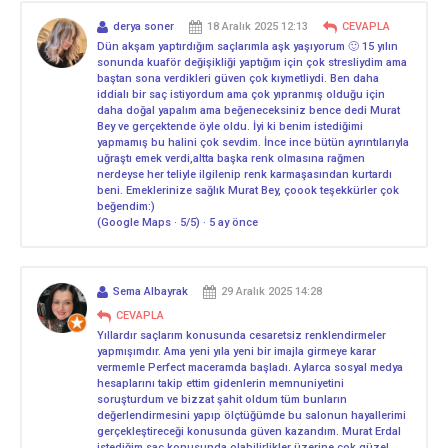
derya soner
18 Aralık 2025 12:13
CEVAPLA
Dün akşam yaptırdığım saçlarımla aşk yaşıyorum 🙂 15 yılın
sonunda kuaför değişikliği yaptığım için çok stresliydim ama
baştan sona verdikleri güven çok kıymetliydi. Ben daha
iddialı bir saç istiyordum ama çok yıpranmış olduğu için
daha doğal yapalım ama beğeneceksiniz bence dedi Murat
Bey ve gerçektende öyle oldu. İyi ki benim istediğimi
yapmamış bu halini çok sevdim. İnce ince bütün ayrıntılarıyla
uğraştı emek verdi,altta başka renk olmasına rağmen
nerdeyse her teliyle ilgilenip renk karmaşasından kurtardı
beni. Emeklerinize sağlık Murat Bey, çoook teşekkürler çok
beğendim:)
(Google Maps · 5/5) · 5 ay önce
Sema Albayrak
29 Aralık 2025 14:28
CEVAPLA
Yıllardır saçlarım konusunda cesaretsiz renklendirmeler
yapmışımdır. Ama yeni yıla yeni bir imajla girmeye karar
vermemle Perfect maceramda başladı. Aylarca sosyal medya
hesaplarını takip ettim gidenlerin memnuniyetini
soruşturdum ve bizzat şahit oldum tüm bunların
değerlendirmesini yapıp ölçtüğümde bu salonun hayallerimi
gerçekleştireceği konusunda güven kazandım. Murat Erdal
istediğim saç konusunda olabilirlikler üzerine çok güzel