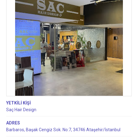
YETKİLİ KİŞİ
Saç Hair Design
ADRES
Barbaros, Başak Cengiz Sok. No:7, 34746 Ataşehir/İstanbul