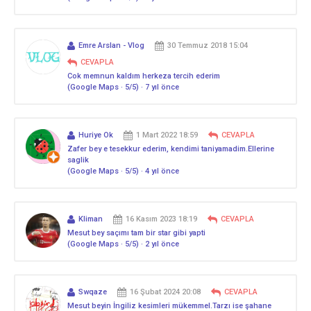
Emre Arslan - Vlog
30 Temmuz 2018 15:04
CEVAPLA
Cok memnun kaldım herkeza tercih ederim
(Google Maps · 5/5) · 7 yıl önce
Huriye Ok
1 Mart 2022 18:59
CEVAPLA
Zafer bey e tesekkur ederim, kendimi taniyamadim.Ellerine
saglik
(Google Maps · 5/5) · 4 yıl önce
Kliman
16 Kasım 2023 18:19
CEVAPLA
Mesut bey saçımı tam bir star gibi yapti
(Google Maps · 5/5) · 2 yıl önce
Swqaze
16 Şubat 2024 20:08
CEVAPLA
Mesut beyin İngiliz kesimleri mükemmel.Tarzı ise şahane