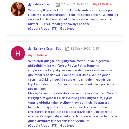
safiye çoban
7 Aralık 2025 18:30
CEVAPLA
Yıllardır gittiğim tek kuaför! Her seferinde aynı özen, aynı
kalite. Ne saç kesiminde ne renklendirmede hiç hayal kırıklığı
yaşamadım. Güler yüzlü ekip, temiz ortam ve profesyonel
hizmet… Gönül rahatlığıyla tavsiye ederim.
(Google Maps · 5/5) · 5 ay önce
Hümeyra Ercan Tok
12 Ocak 2026 12:25
CEVAPLA
Senelerdir gittiğim her gittiğimde memnun kalıp çevremi
götürdüğüm bir yer. Deniz Bey ve Selda Hanımın
müşterilerine karşı ilgi ve samimiyeti insanı kendi yerinde
gibi rahat hissettiriyor. 7 senedir üst üste siyah boyanan
saçımı sağlıklı bir şekilde açıp elinden geleni yaptığı için
teşekkür ediyorum. Zor saçınız varsa merak etmeyin Deniz
Bey halleder.
Makyajda henüz Selda Hanımın üstüne tanımıyorum. Yaptığı
makyajı tüm gece tazelemeye bile gerek duymadım, ayrıca
yapmış olduğu kalıcı eyeliner 4 senedir hala ilk gün gibi
benimle duruyor. Tülin Hanım ve manikür: kemirdiğim
tırnaklarımı her seferinde sabırla düzelttiğin için teşekkür
ederim. Ve diğer çalışan arkadaşlar sizlere de emekleriniz ve
güler yüzünüz için teşekkür ediyorum. ☺
(Google Maps · 5/5) · 4 ay önce