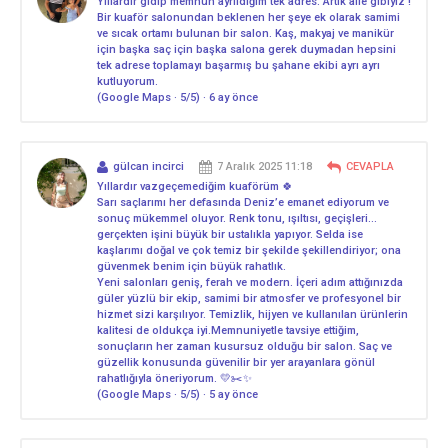
Yıllardır gidip memnun ayrıldığım tek adres. Artık aile gibiyiz !
Bir kuaför salonundan beklenen her şeye ek olarak samimi
ve sıcak ortamı bulunan bir salon. Kaş, makyaj ve manikür
için başka saç için başka salona gerek duymadan hepsini
tek adrese toplamayı başarmış bu şahane ekibi ayrı ayrı
kutluyorum.
(Google Maps · 5/5) · 6 ay önce
gülcan incirci
7 Aralık 2025 11:18
CEVAPLA
Yıllardır vazgeçemediğim kuaförüm 🍀
Sarı saçlarımı her defasında Deniz’e emanet ediyorum ve
sonuç mükemmel oluyor. Renk tonu, ışıltısı, geçişleri…
gerçekten işini büyük bir ustalıkla yapıyor. Selda ise
kaşlarımı doğal ve çok temiz bir şekilde şekillendiriyor; ona
güvenmek benim için büyük rahatlık.
Yeni salonları geniş, ferah ve modern. İçeri adım attığınızda
güler yüzlü bir ekip, samimi bir atmosfer ve profesyonel bir
hizmet sizi karşılıyor. Temizlik, hijyen ve kullanılan ürünlerin
kalitesi de oldukça iyi.Memnuniyetle tavsiye ettiğim,
sonuçların her zaman kusursuz olduğu bir salon. Saç ve
güzellik konusunda güvenilir bir yer arayanlara gönül
rahatlığıyla öneriyorum. 💛✂️✨
(Google Maps · 5/5) · 5 ay önce