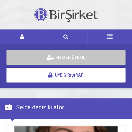
HEMEN ÜYE OL
ÜYE GİRİŞİ YAP
Selda deniz kuaför