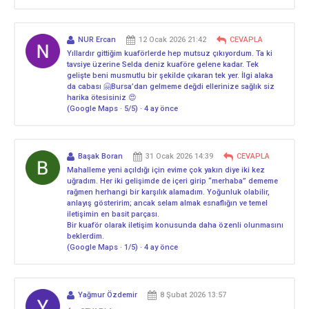
NUR Ercan
12 Ocak 2026 21:42
CEVAPLA
Yıllardır gittiğim kuaförlerde hep mutsuz çıkıyordum. Ta ki
tavsiye üzerine Selda deniz kuaföre gelene kadar. Tek
gelişte beni musmutlu bir şekilde çıkaran tek yer. İlgi alaka
da cabası 🤗Bursa’dan gelmeme değdi ellerinize sağlık siz
harika ötesisiniz 😍
(Google Maps · 5/5) · 4 ay önce
Başak Boran
31 Ocak 2026 14:39
CEVAPLA
Mahalleme yeni açıldığı için evime çok yakın diye iki kez
uğradım. Her iki gelişimde de içeri girip “merhaba” dememe
rağmen herhangi bir karşılık alamadım. Yoğunluk olabilir,
anlayış gösteririm; ancak selam almak esnaflığın ve temel
iletişimin en basit parçası.
Bir kuaför olarak iletişim konusunda daha özenli olunmasını
beklerdim.
(Google Maps · 1/5) · 4 ay önce
Yağmur Özdemir
8 Şubat 2026 13:57