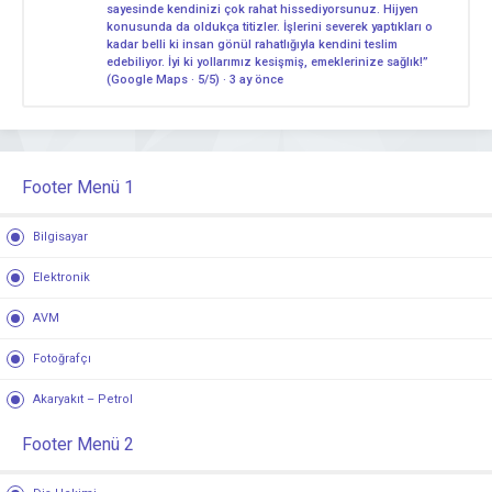
sayesinde kendinizi çok rahat hissediyorsunuz. Hijyen
konusunda da oldukça titizler. İşlerini severek yaptıkları o
kadar belli ki insan gönül rahatlığıyla kendini teslim
edebiliyor. İyi ki yollarımız kesişmiş, emeklerinize sağlık!”
(Google Maps · 5/5) · 3 ay önce
Footer Menü 1
Bilgisayar
Elektronik
AVM
Fotoğrafçı
Akaryakıt – Petrol
Footer Menü 2