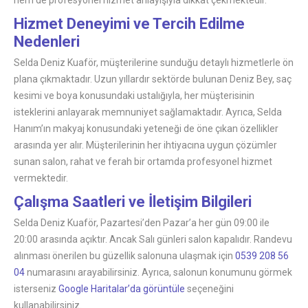
Hizmet Deneyimi ve Tercih Edilme
Nedenleri
Selda Deniz Kuaför, müşterilerine sunduğu detaylı hizmetlerle ön
plana çıkmaktadır. Uzun yıllardır sektörde bulunan Deniz Bey, saç
kesimi ve boya konusundaki ustalığıyla, her müşterisinin
isteklerini anlayarak memnuniyet sağlamaktadır. Ayrıca, Selda
Hanım’ın makyaj konusundaki yeteneği de öne çıkan özellikler
arasında yer alır. Müşterilerinin her ihtiyacına uygun çözümler
sunan salon, rahat ve ferah bir ortamda profesyonel hizmet
vermektedir.
Çalışma Saatleri ve İletişim Bilgileri
Selda Deniz Kuaför, Pazartesi’den Pazar’a her gün 09:00 ile
20:00 arasında açıktır. Ancak Salı günleri salon kapalıdır. Randevu
alınması önerilen bu güzellik salonuna ulaşmak için
0539 208 56
04
numarasını arayabilirsiniz. Ayrıca, salonun konumunu görmek
isterseniz
Google Haritalar’da görüntüle
seçeneğini
kullanabilirsiniz.