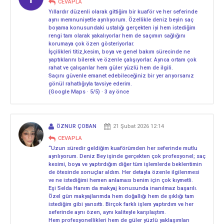
CEVAPLA
Yıllardır düzenli olarak gittiğim bir kuaför ve her seferinde
aynı memnuniyetle ayrılıyorum. Özellikle deniz beyin saç
boyama konusundaki ustalığı gerçekten iyi hem istediğim
rengi tam olarak yakalıyorlar hem de saçımın sağlığını
korumaya çok özen gösteriyorlar.
İşçilikleri titiz,kesim, boya ve genel bakım sürecinde ne
yaptıklarını bilerek ve özenle çalışıyorlar. Ayrıca ortam çok
rahat ve çalışanlar hem güler yüzlü hem de ilgili.
Saçını güvenle emanet edebileceğiniz bir yer arıyorsanız
gönül rahatlığıyla tavsiye ederim.
(Google Maps · 5/5) · 3 ay önce
ÖZNUR ÇOBAN
21 Şubat 2026 12:14
CEVAPLA
“Uzun süredir geldiğim kuaförümden her seferinde mutlu
ayrılıyorum. Deniz Bey işinde gerçekten çok profesyonel; saç
kesimi, boya ve yaptırdığım diğer tüm işlemlerde beklentimin
de ötesinde sonuçlar aldım. Her detayla özenle ilgilenmesi
ve ne istediğimi hemen anlaması benim için çok kıymetli.
Eşi Selda Hanım da makyaj konusunda inanılmaz başarılı.
Özel gün makyajlarımda hem doğallığı hem de şıklığı tam
istediğim gibi yansıttı. Birçok farklı işlem yaptırdım ve her
seferinde aynı özen, aynı kaliteyle karşılaştım.
Hem profesyonellikleri hem de güler yüzlü yaklaşımları