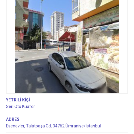
YETKİLİ KİŞİ
Seri Oto Kuaför
ADRES
Esenevler, Talatpaşa Cd, 34762 Ümraniye/İstanbul