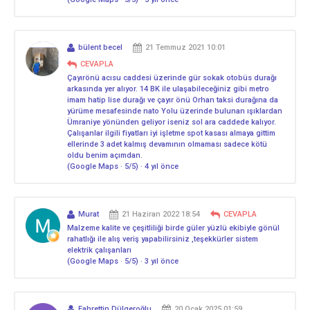
bülent becel
21 Temmuz 2021 10:01
CEVAPLA
Çayırönü acısu caddesi üzerinde gür sokak otobüs durağı
arkasında yer alıyor. 14 BK ile ulaşabileceğiniz gibi metro
imam hatip lise durağı ve çayır önü Orhan taksi durağına da
yürüme mesafesinde nato Yolu üzerinde bulunan ışıklardan
Ümraniye yönünden geliyor iseniz sol ara caddede kalıyor.
Çalışanlar ilgili fiyatları iyi işletme spot kasası almaya gittim
ellerinde 3 adet kalmış devamının olmaması sadece kötü
oldu benim açımdan.
(Google Maps · 5/5) · 4 yıl önce
Murat
21 Haziran 2022 18:54
CEVAPLA
Malzeme kalite ve çeşitliliği birde güler yüzlü ekibiyle gönül
rahatlığı ile alış veriş yapabilirsiniz ,teşekkürler sistem
elektrik çalışanları
(Google Maps · 5/5) · 3 yıl önce
Fahrettin Dülgeroğlu
20 Ocak 2025 01:59