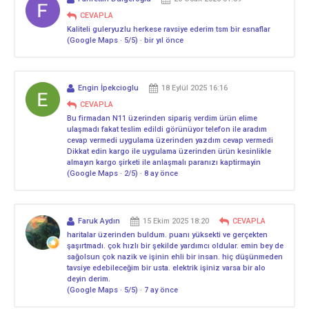
CEVAPLA
Kaliteli guleryuzlu herkese ravsiye ederim tsm bir esnaflar
(Google Maps · 5/5) · bir yıl önce
Engin İpekcioglu
18 Eylül 2025 16:16
CEVAPLA
Bu firmadan N11 üzerinden sipariş verdim ürün elime
ulaşmadı fakat teslim edildi görünüyor telefon ile aradım
cevap vermedi uygulama üzerinden yazdım cevap vermedi
Dikkat edin kargo ile uygulama üzerinden ürün kesinlikle
almayın kargo şirketi ile anlaşmalı paranızı kaptirmayin
(Google Maps · 2/5) · 8 ay önce
Faruk Aydın
15 Ekim 2025 18:20
CEVAPLA
haritalar üzerinden buldum. puanı yüksekti ve gerçekten
şaşırtmadı. çok hızlı bir şekilde yardımcı oldular. emin bey de
sağolsun çok nazik ve işinin ehli bir insan. hiç düşünmeden
tavsiye edebileceğim bir usta. elektrik işiniz varsa bir alo
deyin derim.
(Google Maps · 5/5) · 7 ay önce