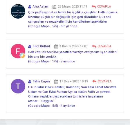
Ahu Aslan
28 Mayıs 2025 11:11
CEVAPLA
Çok profesyonel ve temiz bir işçilikle çalıştılar. Hatta ricamız
üzerine küçük bir değişiklik için geri döndüler. Düzenli
çalışmaları ve nezaketleri için kendilerine teşekkürler
(Google Maps · 5/5) · bir yıl önce
Filiz Bülbül
3 Kasım 2025 12:03
CEVAPLA
Cok kötu bir tecrube yasattilar tavsiye etmiyorum iş ahlaklari
hiç ana hiç yookkk
(Google Maps · 1/5) · 7 ay önce
Tahir Ergen
17 Ocak 2026 19:19
CEVAPLA
Uzun lafın kısası Kaliteli, Kalender, Son Eski Esnaf Mustafa
Ustam ve Can Evlat Furkan Ayrıca bütün Fatih ve çevresi
Onların yaptıkları,yapacaklara tüm işlere imzalarını
atarlar…..Saygılar.
(Google Maps · 5/5) · 4 ay önce