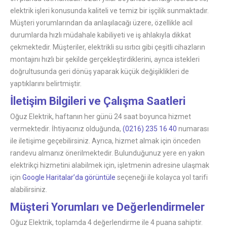
elektrik işleri konusunda kaliteli ve temiz bir işçilik sunmaktadır.
Müşteri yorumlarından da anlaşılacağı üzere, özellikle acil
durumlarda hızlı müdahale kabiliyeti ve iş ahlakıyla dikkat
çekmektedir. Müşteriler, elektrikli su ısıtıcı gibi çeşitli cihazların
montajını hızlı bir şekilde gerçekleştirdiklerini, ayrıca istekleri
doğrultusunda geri dönüş yaparak küçük değişiklikleri de
yaptıklarını belirtmiştir.
İletişim Bilgileri ve Çalışma Saatleri
Oğuz Elektrik, haftanın her günü 24 saat boyunca hizmet
vermektedir. İhtiyacınız olduğunda,
(0216) 235 16 40
numarası
ile iletişime geçebilirsiniz. Ayrıca, hizmet almak için önceden
randevu almanız önerilmektedir. Bulunduğunuz yere en yakın
elektrikçi hizmetini alabilmek için, işletmenin adresine ulaşmak
için
Google Haritalar’da görüntüle
seçeneği ile kolayca yol tarifi
alabilirsiniz.
Müşteri Yorumları ve Değerlendirmeler
Oğuz Elektrik, toplamda 4 değerlendirme ile 4 puana sahiptir.