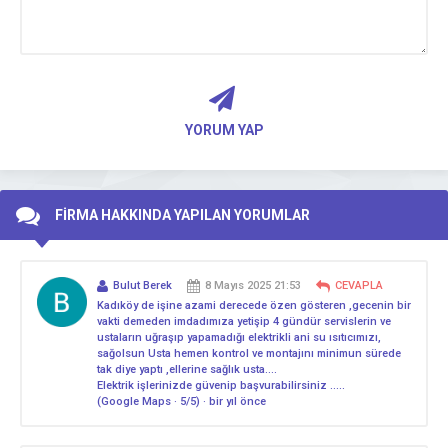
YORUM YAP
FİRMA HAKKINDA YAPILAN YORUMLAR
Bulut Berek
8 Mayıs 2025 21:53
CEVAPLA
Kadıköy de işine azami derecede özen gösteren ,gecenin bir
vakti demeden imdadımıza yetişip 4 gündür servislerin ve
ustaların uğraşıp yapamadığı elektrikli ani su ısıtıcımızı,
sağolsun Usta hemen kontrol ve montajını minimun sürede
tak diye yaptı ,ellerine sağlık usta….
Elektrik işlerinizde güvenip başvurabilirsiniz …..
(Google Maps · 5/5) · bir yıl önce