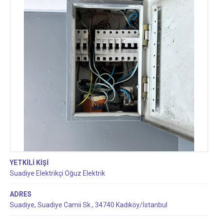
YETKİLİ KİŞİ
Suadiye Elektrikçi Oğuz Elektrik
ADRES
Suadiye, Suadiye Camii Sk., 34740 Kadıköy/İstanbul