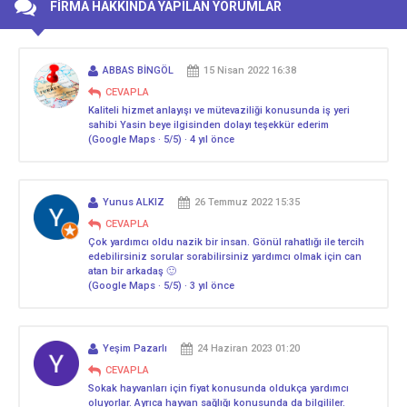
FİRMA HAKKINDA YAPILAN YORUMLAR
ABBAS BİNGÖL
15 Nisan 2022 16:38
CEVAPLA
Kaliteli hizmet anlayışı ve mütevaziliği konusunda iş yeri
sahibi Yasin beye ilgisinden dolayı teşekkür ederim
(Google Maps · 5/5) · 4 yıl önce
Yunus ALKIZ
26 Temmuz 2022 15:35
CEVAPLA
Çok yardımcı oldu nazik bir insan. Gönül rahatlığı ile tercih
edebilirsiniz sorular sorabilirsiniz yardımcı olmak için can
atan bir arkadaş 🙂
(Google Maps · 5/5) · 3 yıl önce
Yeşim Pazarlı
24 Haziran 2023 01:20
CEVAPLA
Sokak hayvanları için fiyat konusunda oldukça yardımcı
oluyorlar. Ayrıca hayvan sağlığı konusunda da bilgililer.