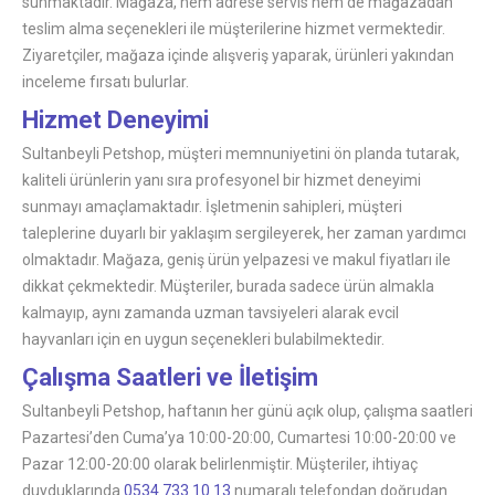
sunmaktadır. Mağaza, hem adrese servis hem de mağazadan
teslim alma seçenekleri ile müşterilerine hizmet vermektedir.
Ziyaretçiler, mağaza içinde alışveriş yaparak, ürünleri yakından
inceleme fırsatı bulurlar.
Hizmet Deneyimi
Sultanbeyli Petshop, müşteri memnuniyetini ön planda tutarak,
kaliteli ürünlerin yanı sıra profesyonel bir hizmet deneyimi
sunmayı amaçlamaktadır. İşletmenin sahipleri, müşteri
taleplerine duyarlı bir yaklaşım sergileyerek, her zaman yardımcı
olmaktadır. Mağaza, geniş ürün yelpazesi ve makul fiyatları ile
dikkat çekmektedir. Müşteriler, burada sadece ürün almakla
kalmayıp, aynı zamanda uzman tavsiyeleri alarak evcil
hayvanları için en uygun seçenekleri bulabilmektedir.
Çalışma Saatleri ve İletişim
Sultanbeyli Petshop, haftanın her günü açık olup, çalışma saatleri
Pazartesi’den Cuma’ya 10:00-20:00, Cumartesi 10:00-20:00 ve
Pazar 12:00-20:00 olarak belirlenmiştir. Müşteriler, ihtiyaç
duyduklarında
0534 733 10 13
numaralı telefondan doğrudan