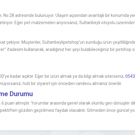
 No:28 adresinde bulunuyor. Ulaşım açısından avantajlı bir konumda yer
getiriyor. Eğer pet malzemeleri arıyorsanız, Sultanbeyli otoyolu üzerinden
kkat çekiyor. Müşteriler, Sultanbeylipetshop’un sunduğu ürün çeşitliliğ
r” ifadesini kullanarak, aradığınız her şeyi bulabileceğiniz bir petshop 
’ye kadar açıktır. Eğer bir ürün almak ya da bilgi almak isterseniz,
0543
orsanız, hızlı bir ziyaret için önceden randevu almanız önerilir.
irme Durumu
.6 puan almıştır. Yorumlar arasında genel olarak olumlu geri dönüşler dik
ektiften gözden geçirilmesi faydalı olacaktır. Gitmeden önce güncel yorum