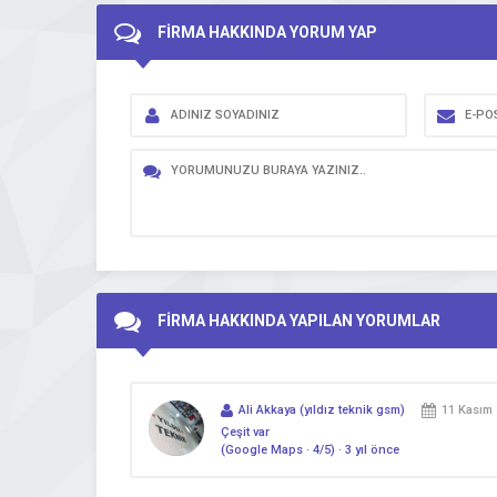
FİRMA HAKKINDA YORUM YAP
FİRMA HAKKINDA YAPILAN YORUMLAR
Ali Akkaya (yıldız teknik gsm)
11 Kasım 
Çeşit var
(Google Maps · 4/5) · 3 yıl önce