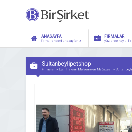
ANASAYFA
FİRMALAR
firma rehberi anasayfanız
yüzlerce kayıtlı f
Sultanbeylipetshop
Firmalar
Evcil Hayvan Malzemeleri Mağazası
Sultanbeyl