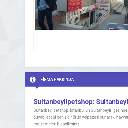
FİRMA HAKKINDA
Sultanbeylipetshop: Sultanbey
Sultanbeylipetshop, İstanbul’un Sultanbeyli ilçesind
duyabileceği geniş bir ürün yelpazesi sunarak, hayvan
malzemeleri bulabilirsiniz.