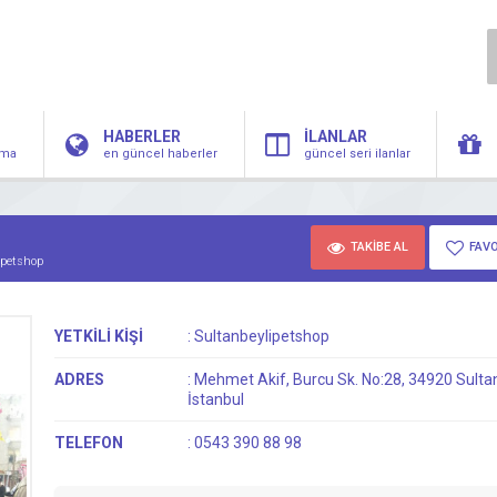
HABERLER
İLANLAR
irma
en güncel haberler
güncel seri ilanlar
TAKİBE AL
FAVO
ipetshop
YETKİLİ KİŞİ
:
Sultanbeylipetshop
ADRES
:
Mehmet Akif, Burcu Sk. No:28, 34920 Sultan
İstanbul
TELEFON
:
0543 390 88 98