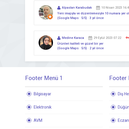
Alpaslan Karabudak
10 Nisan 2023 16:
Yeni imajıyla ve düzenlemesiyle 10 numara yer ol
(Google Maps · 5/5) · 3 yıl önce
Medine Karaca
29 Eylül 2023 07:22
Ürünleri kaliteli ve güzel bir yer
(Google Maps · 5/5) · 2 yıl önce
Footer Menü 1
Footer
Bilgisayar
Diş He
Elektronik
Düğün
AVM
Ecza