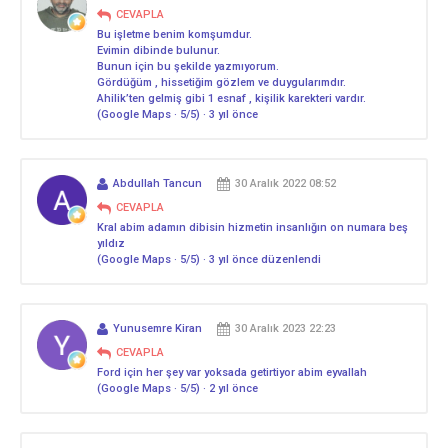
CEVAPLA
Bu işletme benim komşumdur.
Evimin dibinde bulunur.
Bunun için bu şekilde yazmıyorum.
Gördüğüm , hissetiğim gözlem ve duygularımdır.
Ahilik’ten gelmiş gibi 1 esnaf , kişilik karekteri vardır.
(Google Maps · 5/5) · 3 yıl önce
Abdullah Tancun
30 Aralık 2022 08:52
CEVAPLA
Kral abim adamın dibisin hizmetin insanlığın on numara beş
yıldız
(Google Maps · 5/5) · 3 yıl önce düzenlendi
Yunusemre Kiran
30 Aralık 2023 22:23
CEVAPLA
Ford için her şey var yoksada getirtiyor abim eyvallah
(Google Maps · 5/5) · 2 yıl önce