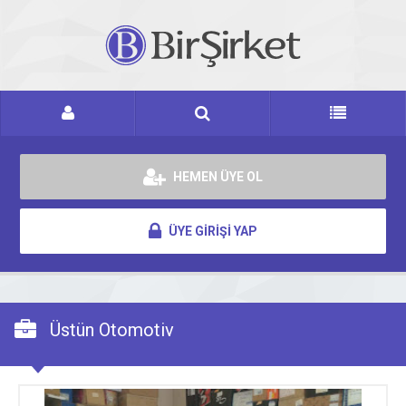
HEMEN ÜYE OL
ÜYE GİRİŞİ YAP
Üstün Otomotiv