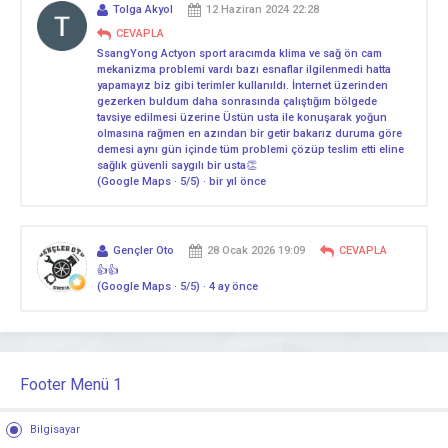
Tolga Akyol
12 Haziran 2024 22:28
CEVAPLA
SsangYong Actyon sport aracımda klima ve sağ ön cam
mekanizma problemi vardı bazı esnaflar ilgilenmedi hatta
yapamayız biz gibi terimler kullanıldı. İnternet üzerinden
gezerken buldum daha sonrasında çalıştığım bölgede
tavsiye edilmesi üzerine Üstün usta ile konuşarak yoğun
olmasına rağmen en azından bir getir bakarız duruma göre
demesi aynı gün içinde tüm problemi çözüp teslim etti eline
sağlık güvenli saygılı bir usta👏
(Google Maps · 5/5) · bir yıl önce
Gençler Oto
28 Ocak 2026 19:09
CEVAPLA
👍👍
(Google Maps · 5/5) · 4 ay önce
Footer Menü 1
Bilgisayar