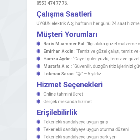
0553 474 77 76
.
Çalışma Saatleri
UYGUN elektrik A.Ş, haftanın her günü 24 saat hizmet 
Müşteri Yorumları
Baris Muammer Bal:
“Ilgi alaka guzel malzeme ce
Emirhan Akdin:
“Temiz ve güzel çalıştı, temiz ve gü
Hamza Aydın:
“Gayet güler yüzlü, temiz ve güzel.”
Mustafa Alıcı:
“Güvenilir, düzgün titiz işlerinizi güv
Lokman Sarac:
“🤝” – 5 yıldız
Hizmet Seçenekleri
Online tahmini ücret
Gerçek mekanda hizmet
Erişilebilirlik
Tekerlekli sandalyeye uygun giriş
Tekerlekli sandalyeye uygun oturma düzeni
Tekerlekli sandalyeye uygun park yeri