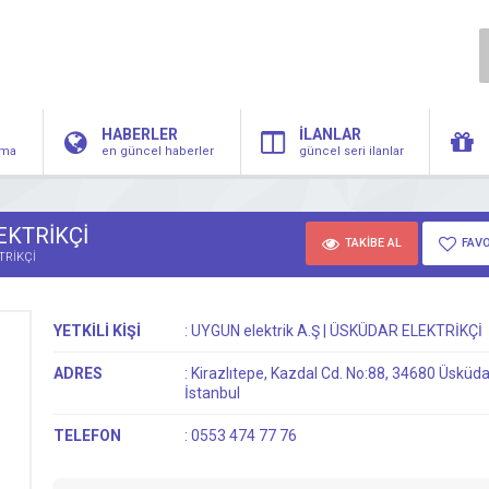
HABERLER
İLANLAR
irma
en güncel haberler
güncel seri ilanlar
LEKTRİKÇİ
TAKİBE AL
FAVO
TRİKÇİ
YETKİLİ KİŞİ
:
UYGUN elektrik A.Ş | ÜSKÜDAR ELEKTRİKÇİ
ADRES
:
Kirazlıtepe, Kazdal Cd. No:88, 34680 Üsküda
İstanbul
TELEFON
:
0553 474 77 76