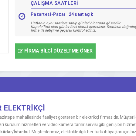
ÇALIŞMA SAATLERİ
Pazartesi-Pazar
24 saat açık
Haftanın aynı saatlere sahip günleri bir arada gösterilir.
Kapalı/Tatil olan günler özel olarak işaretlenir. Saatlerin doğrul
firma ile iletişime geçerek kontrol ediniz.
FİRMA BİLGİ DÜZELTME ÖNER
AR ELEKTRİKÇİ
azlıtepe mahallesinde faaliyet gösteren bir elektrikçi firmasıdır. Müşteri
eri kurulum hizmetleri ve video kamera tamir servisi gibi geniş bir hizme
sküdar/İstanbul
. Müşterilerimiz, elektrikle ilgili her türlü ihtiyaçları içi