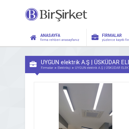
ANASAYFA
FİRMALAR
firma rehberi anasayfanız
yüzlerce kayıtlı f
UYGUN elektrik A.Ş | ÜSKÜDAR E
Firmalar
Elektrikçi
UYGUN elektrik A.Ş | ÜSKÜDAR ELEK