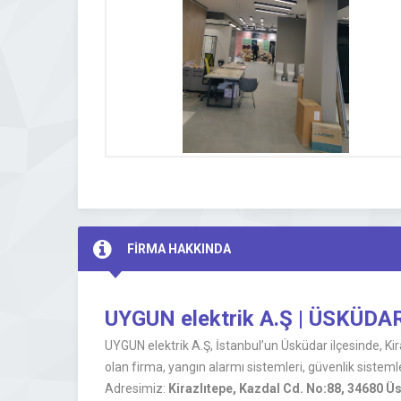
FİRMA HAKKINDA
UYGUN elektrik A.Ş | ÜSKÜD
UYGUN elektrik A.Ş, İstanbul’un Üsküdar ilçesinde, Kir
olan firma, yangın alarmı sistemleri, güvenlik sisteml
Adresimiz:
Kirazlıtepe, Kazdal Cd. No:88, 34680 Ü