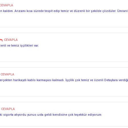
CEVAPLA
kaldım. Arızamı kısa sürede tespit edip temiz ve düzenli bir şekilde çözdüler. Ümraniye’
CEVAPLA
nli ve temiz işçilikleri var.
CEVAPLA
çekten harikaydı kablo karmaşası kalmadı. İşçilik çok temiz ve özenli Detaylara verdiği
CEVAPLA
ki sigorta atıyordu yunus usta geldi kendisine çok teşekkür ediyorum