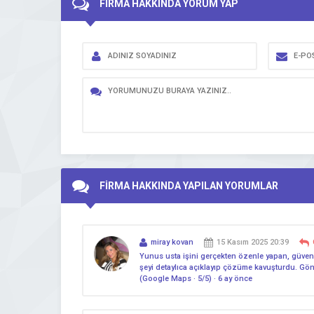
FİRMA HAKKINDA YORUM YAP
FİRMA HAKKINDA YAPILAN YORUMLAR
miray kovan
15 Kasım 2025 20:39
Yunus usta işini gerçekten özenle yapan, güven 
şeyi detaylıca açıklayıp çözüme kavuşturdu. Gönül
(Google Maps · 5/5) · 6 ay önce