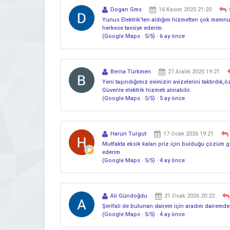
Dogan Gms
16 Kasım 2025 21:20
Yunus Elektrik’ten aldığım hizmetten çok memnun 
herkese tavsiye ederim.
(Google Maps · 5/5) · 6 ay önce
Berna Türkmen
27 Aralık 2025 19:21
Yeni taşındığımız evimizin avizelerini taktırdık,öze
Güvenle elektrik hizmeti alınabilir.
(Google Maps · 5/5) · 5 ay önce
Harun Turgut
17 Ocak 2026 19:21
Mutfakta eksik kalan priz için bulduğu çözüm ger
ederim
(Google Maps · 5/5) · 4 ay önce
Ali Gündoğdu
21 Ocak 2026 20:22
Şerifali de bulunan dairem için aradım dairemde
(Google Maps · 5/5) · 4 ay önce