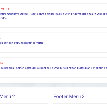
EVAPLA
uduğum mahalleye yakındı 1 saat sonra geldiler işçilik güvenilir geyet güzel temiz yapıl
yorum…
A
eklerinden ötürü teşekkür ediyoruz.
LA
a içinde problemi hemen çözdüler ve beni çok büyük bir sıkıntıdan kurtardılar, kendilerine
 Menü 2
Footer Menü 3