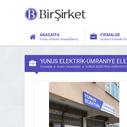
ANASAYFA
FİRMALAR
firma rehberi anasayfanız
yüzlerce kayıtlı f
YUNUS ELEKTRİK-ÜMRANİYE ELE
Firmalar
Anten Hizmetleri
YUNUS ELEKTRİK-ÜMRANİYE