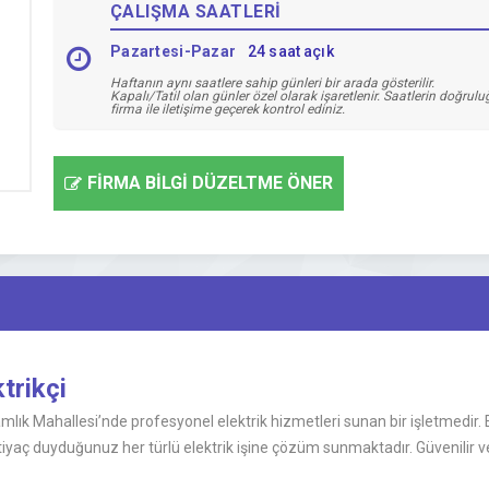
ÇALIŞMA SAATLERİ
Pazartesi-Pazar
24 saat açık
Haftanın aynı saatlere sahip günleri bir arada gösterilir.
Kapalı/Tatil olan günler özel olarak işaretlenir. Saatlerin doğrul
firma ile iletişime geçerek kontrol ediniz.
FİRMA BİLGİ DÜZELTME ÖNER
trikçi
lık Mahallesi’nde profesyonel elektrik hizmetleri sunan bir işletmedir. El
yaç duyduğunuz her türlü elektrik işine çözüm sunmaktadır. Güvenilir ve k