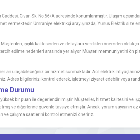
uş Caddesi, Civan Sk. No:56/A adresinde konumlanmıştır. Ulaşım açısından
t vermektedir. Ümraniye elektrikçi arayışınızda, Yunus Elektrik size e
Müşterileri, işçilik kalitesinden ve detaylara verdikleri önemden oldukç
, tercih edilme nedenleri arasında yer alıyor. Müşteri memnuniyetini ön pla
r an ulaşabileceğiniz bir hizmet sunmaktadır. Acil elektrik ihtiyaçlarınız 
iz. Adres bilgilerinizi kontrol ederek, işletmeyi ziyaret edebilir veya rande
irme Durumu
ksek bir puan ile değerlendirilmiştir. Müşteriler, hizmet kalitesini ve iş
tmiş ve diğerlerine güvenle tavsiye etmiştir. Ancak, yorum sayısının az
 ve çalışma saatlerini kontrol etmenizi öneririz.