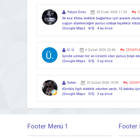
Yalçın Dolu
29 Ocak 2026 17:24
C
İlk kez Klima elektrik bağlantısı için aradım ot
uygun diyemeceğim yunus ustaya teşekkür edi
(Google Maps · 4/5) · 4 ay önce
Ü. Ü.
6 Şubat 2026 22:46
CEVAPL
İşinde uzman bir ve özverili olan yunus beye em
(Google Maps · 5/5) · 3 ay önce
Selen
23 Şubat 2026 10:09
CEVAP
Klinikle ilgili elektrik sıkıntım vardı, 10 dakik
(Google Maps · 5/5) · 3 ay önce
Footer Menü 1
Footer