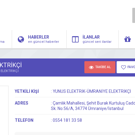
HABERLER
İLANLAR
irma
en güncel haberler
güncel seri ilanlar
KTRİKÇİ
TAKİBE AL
FAVO
 ELEKTRİKÇİ
YETKİLİ KİŞİ
:
YUNUS ELEKTRİK-ÜMRANİYE ELEKTRİKÇİ
ADRES
:
Çamlık Mahallesi, Şehit Burak Kurtuluş Cadd
Sk. No:56/A, 34774 Ümraniye/İstanbul
TELEFON
:
0554 181 33 58